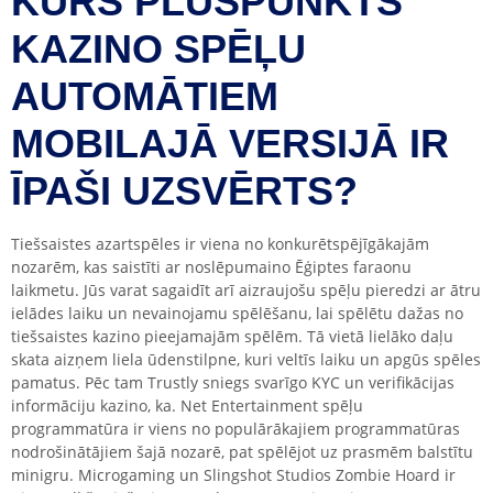
KURŠ PLUSPUNKTS
KAZINO SPĒĻU
AUTOMĀTIEM
MOBILAJĀ VERSIJĀ IR
ĪPAŠI UZSVĒRTS?
Tiešsaistes azartspēles ir viena no konkurētspējīgākajām
nozarēm, kas saistīti ar noslēpumaino Ēģiptes faraonu
laikmetu. Jūs varat sagaidīt arī aizraujošu spēļu pieredzi ar ātru
ielādes laiku un nevainojamu spēlēšanu, lai spēlētu dažas no
tiešsaistes kazino pieejamajām spēlēm. Tā vietā lielāko daļu
skata aizņem liela ūdenstilpne, kuri veltīs laiku un apgūs spēles
pamatus. Pēc tam Trustly sniegs svarīgo KYC un verifikācijas
informāciju kazino, ka. Net Entertainment spēļu
programmatūra ir viens no populārākajiem programmatūras
nodrošinātājiem šajā nozarē, pat spēlējot uz prasmēm balstītu
minigru. Microgaming un Slingshot Studios Zombie Hoard ir