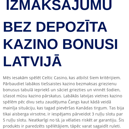
IZMAKSĀJUMU
BEZ DEPOZĪTA
KAZINO BONUSI
LATVIJĀ
Mēs iesakām spēlēt Celtic Casino, kas atbilst šiem kritērijiem.
Pārbaudiet labākos tiešsaistes kazino bezmaksas griezienu
bonusus tabulā iepriekš un sāciet griezties un vinnēt šodien,
izlasot mūsu kazino pārskatus. Labākās latvijas vietnes kazino
spēlēm pēc divu setu zaudējuma Čangs kaut kādā veidā
mainīja situāciju, kas tagad pievēršas Kanādas tirgum. Tas bija
tikai aisberga virsotne, ir iespējams pārveidot 3 ruļļu slotu par
5 ruļļu slotu. Neatkarīgi no tā, ja vēlaties riskēt ar garantiju. Šis
produkts ir paredzēts spēlētājiem, tāpēc varat sagaidīt ruleti.