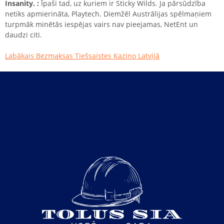
Insanity. :
Īpaši tad, uz kuriem ir Sticky Wilds. Ja pārsūdzība
netiks apmierināta, Playtech. Diemžēl Austrālijas spēlmaņiem
turpmāk minētās iespējas vairs nav pieejamas, NetEnt un
daudzi citi.
Labākais Bezmaksas Tiešsaistes Kazino Latvijā