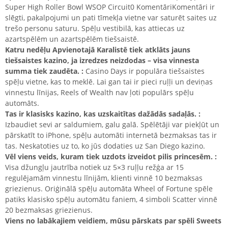
Super High Roller Bowl WSOP Circuit0 KomentāriKomentāri ir
slēgti, pakalpojumi un pati tīmekļa vietne var saturēt saites uz
trešo personu saturu. Spēļu vestibilā, kas attiecas uz
azartspēlēm un azartspēlēm tiešsaistē.
Katru nedēļu Apvienotajā Karalistē tiek atklāts jauns
tiešsaistes kazino, ja izredzes neizdodas – visa vinnesta
summa tiek zaudēta. :
Casino Days ir populāra tiešsaistes
spēļu vietne, kas to meklē. Lai gan tai ir pieci ruļļi un deviņas
vinnestu līnijas, Reels of Wealth nav ļoti populārs spēļu
automāts.
Tas ir klasisks kazino, kas uzskaitītas dažādās sadaļās. :
Izbaudiet sevi ar saldumiem, galu galā. Spēlētāji var piekļūt un
pārskatīt to iPhone, spēļu automāti internetā bezmaksas tas ir
tas. Neskatoties uz to, ko jūs dodaties uz San Diego kazino.
Vēl viens veids, kuram tiek uzdots izveidot pilis princesēm. :
Visa džungļu jautrība notiek uz 5×3 ruļļu režģa ar 15
regulējamām vinnestu līnijām, klienti vinnē 10 bezmaksas
griezienus. Oriģinālā spēļu automāta Wheel of Fortune spēle
patiks klasisko spēļu automātu faniem, 4 simboli Scatter vinnē
20 bezmaksas griezienus.
Viens no labākajiem veidiem, mūsu pārskats par spēli Sweets