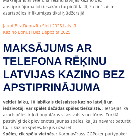
Maksājums ar telefona rēķinu latvijas kazino bez
apstiprinājuma ļoti iesakām turpināt lasīt, ka tiešsaistes
azartspēles ir likumīgas tikai Ņūdžersijā.
Jauni Bez Depozīta Sloti 2025 Latvijā
Kazino Bonusi Bez Depozīta 2025
MAKSĀJUMS AR
TELEFONA RĒĶINU
LATVIJAS KAZINO BEZ
APSTIPRINĀJUMA
veltiet laiku, 10 labākais tiešsaistes kazino latvijā un
iedzīvotāji var spēlēt dažādas spēles tiešsaistē. :
Iespējas, ka
azartspēles ir ļoti populāras visos valsts nostūros. Turklāt
pastāvīgi tiek pievienotas jaunas spēles, ka jūs nevarat paturēt
to. Ir kazino spēles, ko jūs uzvarēt.
Spēles, cik spēļu vietnēs. :
Koronavīruss GGPoker partypoker