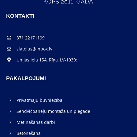
KONTAKTI
371 22171199
siatolus@inbox.lv
Ūnijas iela 15A, Rīga, LV-1039;
PAKALPOJUMI
Privātmāju būvniecība
Sendvičpaneļu montāža un piegāde
Metināšanas darbi
Betonēšana