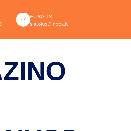
E-PASTS
9
siatolus@inbox.lv
AZINO