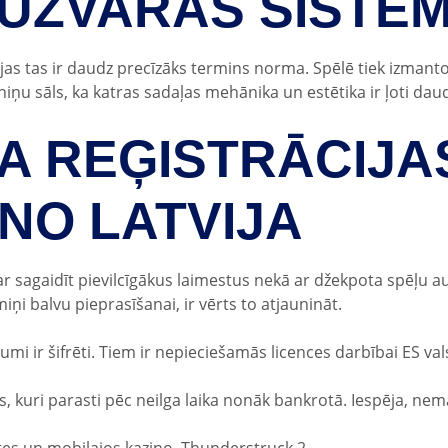
UZVARAS SISTĒ
ijas tas ir daudz precīzāks termins norma. Spēlē tiek izmanto
sniņu sāls, ka katras sadaļas mehānika un estētika ir ļoti dau
TA REĢISTRĀCIJ
NO LATVIJA
ar sagaidīt pievilcīgākus laimestus nekā ar džekpota spēļu
miņi balvu pieprasīšanai, ir vērts to atjaunināt.
ījumi ir šifrēti. Tiem ir nepieciešamās licences darbībai ES val
āžs, kuri parasti pēc neilga laika nonāk bankrotā. Iespēja, n
istes un mobilajos kazino, Thunderstruck 2.