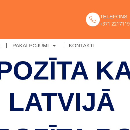
TELEFONS
+371 2217119
Ā
PAKALPOJUMI
KONTAKTI
POZĪTA K
 LATVIJĀ