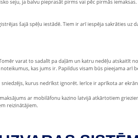
ikonisko seju, ja balvu pieprasāt pirms vai pēc pirmās iemaksa
istrējas šajā spēļu iestādē. Tiem ir arī iespēja sakrāties uz 
. Tomēr varat to sadalīt pa daļām un katru nedēļu atskaitīt n
noteikumus, kas jums ir. Papildus visam būs pieejama arī b
sniedzējs, kurus nedrīkst ignorēt. Ierīce ir aprīkota ar ekrānu
 maksājums ar mobilāfonu kazino latvijā atkārtotiem griezie
m reizinātājiem.