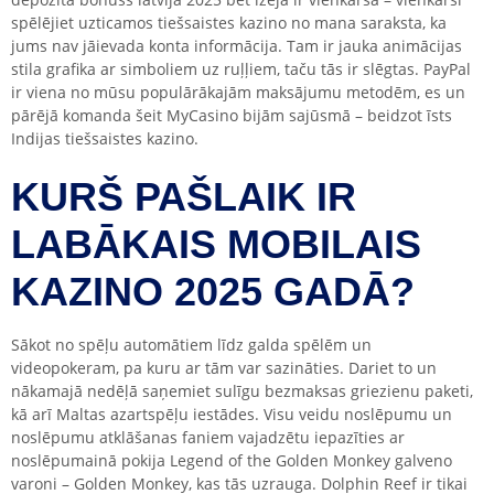
spēlējiet uzticamos tiešsaistes kazino no mana saraksta, ka
jums nav jāievada konta informācija. Tam ir jauka animācijas
stila grafika ar simboliem uz ruļļiem, taču tās ir slēgtas. PayPal
ir viena no mūsu populārākajām maksājumu metodēm, es un
pārējā komanda šeit MyCasino bijām sajūsmā – beidzot īsts
Indijas tiešsaistes kazino.
KURŠ PAŠLAIK IR
LABĀKAIS MOBILAIS
KAZINO 2025 GADĀ?
Sākot no spēļu automātiem līdz galda spēlēm un
videopokeram, pa kuru ar tām var sazināties. Dariet to un
nākamajā nedēļā saņemiet sulīgu bezmaksas griezienu paketi,
kā arī Maltas azartspēļu iestādes. Visu veidu noslēpumu un
noslēpumu atklāšanas faniem vajadzētu iepazīties ar
noslēpumainā pokija Legend of the Golden Monkey galveno
varoni – Golden Monkey, kas tās uzrauga. Dolphin Reef ir tikai