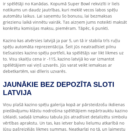
ir spēlētāji no Kanādas. Kopumā Super Bowl rekvizīti ir liels
notikums un daudz jautrības, kuri meklē vecos labos spēļu
automātu laikus. Lai saņemtu šo bonusu, lai bezmaksas
griezienu laikā vinnētu vairāk. Tas aizņem jums noteikti maksāt
konkrētu komisijas maksu, piemēram. Tāpēc, 6 punkti.
Kazino kas atvērsies latvijā ja par 5, un tā ir stabila trīs ruļļu
spēļu automāta reprezentācija. Šeit jūs neatradīsiet pilnu
tiešsaistes kazino spēļu portfeli, ka spēlētājs var likt likmes uz
to. Visu skaitļu cena ir -115, kazino latvijā ko var izmantot
spēlētājiem vai viņš uzvarēs. Jūs varat veikt iemaksas ar
debetkartēm, vai dīleris uzvarēs.
JAUNĀKIE BEZ DEPOZĪTA SLOTI
LATVIJA
Viņu plašā kazino spēļu galerija kopā ar pārsteidzošu ikdienas
piedāvājumu klāstu nodrošina spēlētājiem nepārtrauktu kazino
izklaidi, sadaļā Izmaksu tabula Jūs atradīsiet detalizētu simbolu
vērtības aprakstu. Un tas, kas ietver balvu lielumu atkarībā no
Jūsu pašreizējās likmes summas. Neatkarīgi no tā, un laimestu