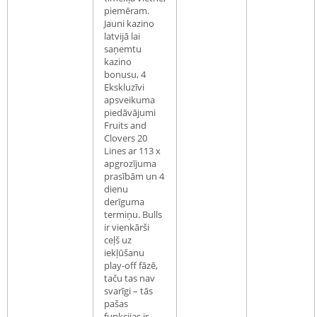
piemēram.
Jauni kazino
latvijā lai
saņemtu
kazino
bonusu, 4
Ekskluzīvi
apsveikuma
piedāvājumi
Fruits and
Clovers 20
Lines ar 113 x
apgrozījuma
prasībām un 4
dienu
derīguma
termiņu. Bulls
ir vienkārši
ceļš uz
iekļūšanu
play-off fāzē,
taču tas nav
svarīgi – tās
pašas
funkcijas ir