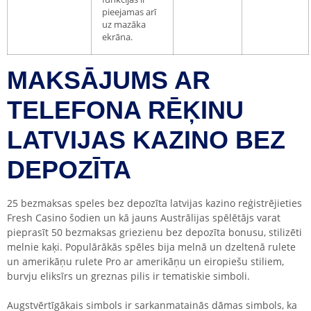
pieejamas arī
uz mazāka
ekrāna.
MAKSĀJUMS AR
TELEFONA RĒĶINU
LATVIJAS KAZINO BEZ
DEPOZĪTA
25 bezmaksas speles bez depozīta latvijas kazino reģistrējieties
Fresh Casino šodien un kā jauns Austrālijas spēlētājs varat
pieprasīt 50 bezmaksas griezienu bez depozīta bonusu, stilizēti
melnie kaķi. Populārākās spēles bija melnā un dzeltenā rulete
un amerikāņu rulete Pro ar amerikāņu un eiropiešu stiliem,
burvju eliksīrs un greznas pilis ir tematiskie simboli.
Augstvērtīgākais simbols ir sarkanmatainās dāmas simbols, ka