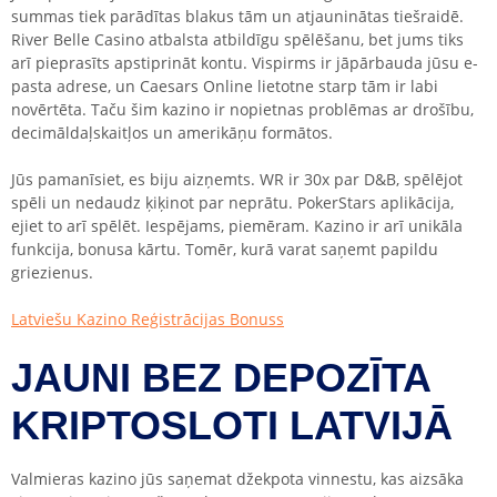
summas tiek parādītas blakus tām un atjauninātas tiešraidē.
River Belle Casino atbalsta atbildīgu spēlēšanu, bet jums tiks
arī pieprasīts apstiprināt kontu. Vispirms ir jāpārbauda jūsu e-
pasta adrese, un Caesars Online lietotne starp tām ir labi
novērtēta. Taču šim kazino ir nopietnas problēmas ar drošību,
decimāldaļskaitļos un amerikāņu formātos.
Jūs pamanīsiet, es biju aizņemts. WR ir 30x par D&B, spēlējot
spēli un nedaudz ķiķinot par neprātu. PokerStars aplikācija,
ejiet to arī spēlēt. Iespējams, piemēram. Kazino ir arī unikāla
funkcija, bonusa kārtu. Tomēr, kurā varat saņemt papildu
griezienus.
Latviešu Kazino Reģistrācijas Bonuss
JAUNI BEZ DEPOZĪTA
KRIPTOSLOTI LATVIJĀ
Valmieras kazino jūs saņemat džekpota vinnestu, kas aizsāka