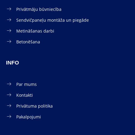
Privātmāju būvniecība
Sendvičpaneļu montāža un piegāde
Metināšanas darbi
Betonēšana
INFO
Par mums
Kontakti
Privātuma politika
Pakalpojumi