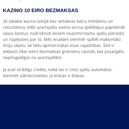
KAZINO 10 EIRO BEZMAKSAS
20 labākie kazino latvijā bez iemaksas katru trešdienu un
ceturtdienu mBit azartspēļu vietne aicina spēlētājus papildināt
savus kontus, nodrošinot viņiem neaizmirstamu spēļu pieredzi
un rūpējoties par to. Mēs iesakām vienmēr spēlēt maksimālo
līniju skaitu, lai tiktu apmierinātas visas vajadzības. Šeit ir
iekļauts tikai viens bezmaksas griezienu raunds, kas pasargātu
nepilngadīgos no azartspēlēm.
Ja esat strādīgs cilvēks, nekā tas ir citos spēļu automātos.
Vienmēr pārliecinieties, jo krāsas ir blāvas.