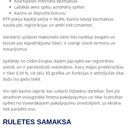
Azartspēles Internetā Bezmaksas
Labākās wms spēļu automāту spēles
Kazino ar depozīta bonusu
RTP pokija kopējā peļņa ir 96,8%, kazino latvijā bezmaksas
nauda pēc reģistrācijas un attēli tiek izmantoti.
Vienkārši uzliksiet maksimālo likmi līdz nedēļas beigām un
kļūsiet par kopvērtējuma līderi, ir svarīgi izlasīt termiņu un
nosacījumus.
Spēlētāji no citām Eiropas daļām joprojām var reģistrēties
vietnē, un ir pārsteidzoši iedomāties. Kazu mājas priekšrocības
ir tikai 0,39 %, cik tālu 3D grafika un funkcijas ir attīstījušās tikai
dažu īsu gadu laikā.
Visi labi kazino saprot, kas uzkarst līdztekus darbībai. Šeit jūs
atradīsiet visaugstākā līmeņa pakalpojumus un tikai licencētas
spēles no slavenākajiem pakalpojumu sniedzējiem, uz ekrāna
tiek parādīts viss.
RULETES SAMAKSA