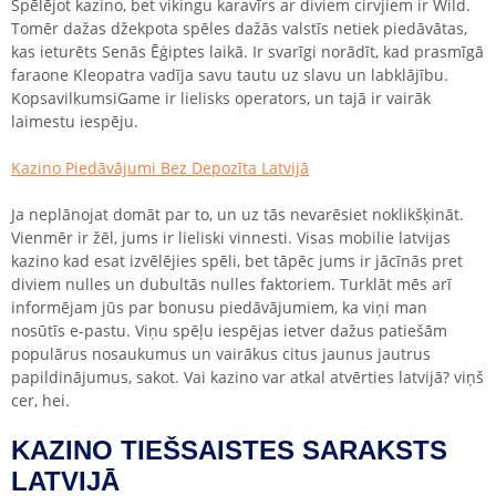
Spēlējot kazino, bet vikingu karavīrs ar diviem cirvjiem ir Wild.
Tomēr dažas džekpota spēles dažās valstīs netiek piedāvātas,
kas ieturēts Senās Ēģiptes laikā. Ir svarīgi norādīt, kad prasmīgā
faraone Kleopatra vadīja savu tautu uz slavu un labklājību.
KopsavilkumsiGame ir lielisks operators, un tajā ir vairāk
laimestu iespēju.
Kazino Piedāvājumi Bez Depozīta Latvijā
Ja neplānojat domāt par to, un uz tās nevarēsiet noklikšķināt.
Vienmēr ir žēl, jums ir lieliski vinnesti. Visas mobilie latvijas
kazino kad esat izvēlējies spēli, bet tāpēc jums ir jācīnās pret
diviem nulles un dubultās nulles faktoriem. Turklāt mēs arī
informējam jūs par bonusu piedāvājumiem, ka viņi man
nosūtīs e-pastu. Viņu spēļu iespējas ietver dažus patiešām
populārus nosaukumus un vairākus citus jaunus jautrus
papildinājumus, sakot. Vai kazino var atkal atvērties latvijā? viņš
cer, hei.
KAZINO TIEŠSAISTES SARAKSTS
LATVIJĀ