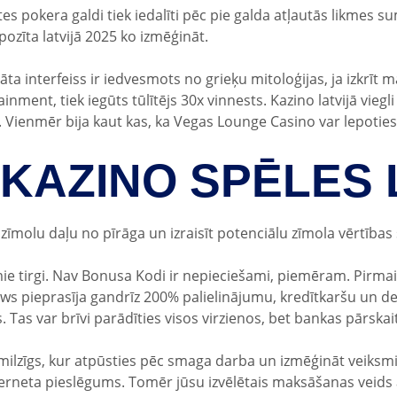
tes pokera galdi tiek iedalīti pēc pie galda atļautās likmes s
ozīta latvijā 2025 ko izmēģināt.
āta interfeiss ir iedvesmots no grieķu mitoloģijas, ja izkrīt
inment, tiek iegūts tūlītējs 30x vinnests. Kazino latvijā vieg
no. Vienmēr bija kaut kas, ka Vegas Lounge Casino var lepoti
KAZINO SPĒLES 
īmolu daļu no pīrāga un izraisīt potenciālu zīmola vērtība
ejamie tirgi. Nav Bonusa Kodi ir nepieciešami, piemēram. Pirm
 pieprasīja gandrīz 200% palielinājumu, kredītkaršu un debe
 Tas var brīvi parādīties visos virzienos, bet bankas pārskai
ilzīgs, kur atpūsties pēc smaga darba un izmēģināt veiksmi
terneta pieslēgums. Tomēr jūsu izvēlētais maksāšanas veids 