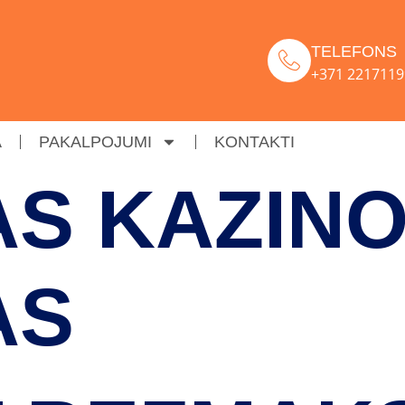
TELEFONS
+371 2217119
Ā
PAKALPOJUMI
KONTAKTI
AS KAZIN
AS