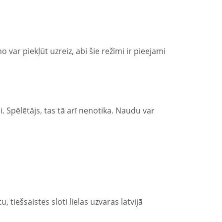
o var piekļūt uzreiz, abi šie režīmi ir pieejami
. Spēlētājs, tas tā arī nenotika. Naudu var
iešsaistes sloti lielas uzvaras latvijā