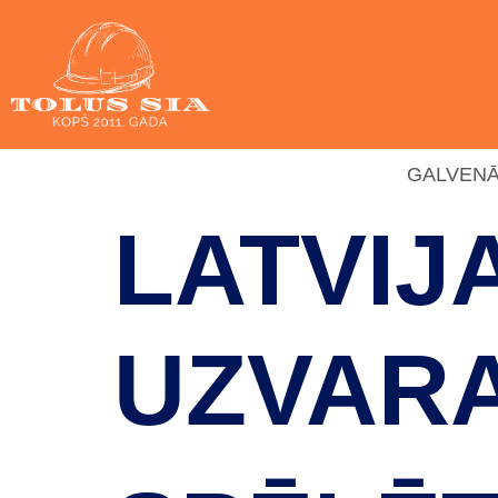
GALVEN
LATVIJ
UZVAR