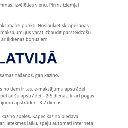
ummas, izvēlēties vienu. Pirms izlemjat
 maksimāli 5 punkti. Noslaukiet skrāpēšanas
li maksājumi jūs varat izbaudīt pārsteidzošu
es ar ikdienas bonusiem.
LATVIJĀ
s samazināšanos, gan kazino.
ais no tiem ir tas, e-maksājumu apstrādei
tkaršu apstrādei – 2-5 dienas. Ir arī pogas
tījumu apstrādei – 3-7 dienas.
 kazino spēlēs. Kāpēc kazino piedāvā
arī ietekmēs laiku, spēļu automāti internetā