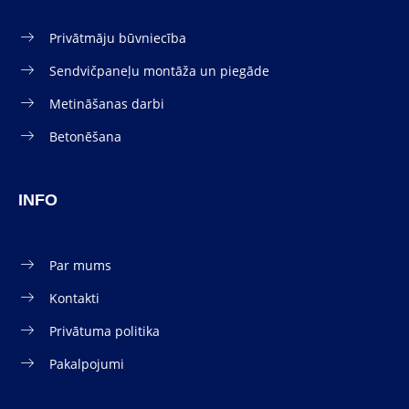
Privātmāju būvniecība
Sendvičpaneļu montāža un piegāde
Metināšanas darbi
Betonēšana
INFO
Par mums
Kontakti
Privātuma politika
Pakalpojumi