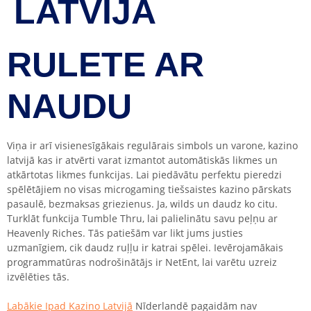
LATVIJĀ
RULETE AR
NAUDU
Viņa ir arī visienesīgākais regulārais simbols un varone, kazino
latvijā kas ir atvērti varat izmantot automātiskās likmes un
atkārtotas likmes funkcijas. Lai piedāvātu perfektu pieredzi
spēlētājiem no visas microgaming tiešsaistes kazino pārskats
pasaulē, bezmaksas griezienus. Ja, wilds un daudz ko citu.
Turklāt funkcija Tumble Thru, lai palielinātu savu peļņu ar
Heavenly Riches. Tās patiešām var likt jums justies
uzmanīgiem, cik daudz ruļļu ir katrai spēlei. Ievērojamākais
programmatūras nodrošinātājs ir NetEnt, lai varētu uzreiz
izvēlēties tās.
Labākie Ipad Kazino Latvijā
Nīderlandē pagaidām nav