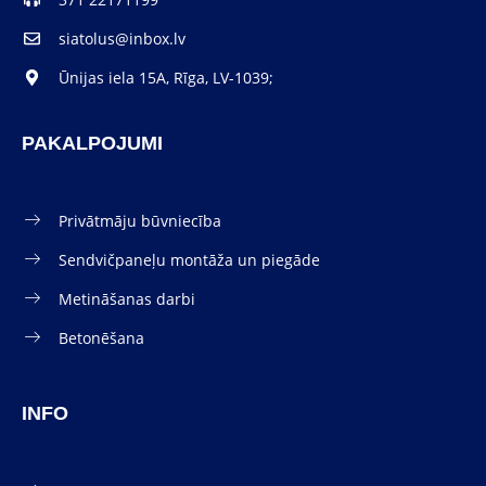
siatolus@inbox.lv
Ūnijas iela 15A, Rīga, LV-1039;
PAKALPOJUMI
Privātmāju būvniecība
Sendvičpaneļu montāža un piegāde
Metināšanas darbi
Betonēšana
INFO