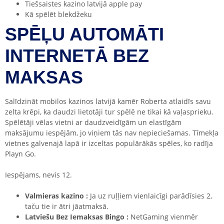
Tiešsaistes kazino latvijā apple pay
Kā spēlēt blekdžeku
SPĒĻU AUTOMĀTI
INTERNETĀ BEZ
MAKSAS
Salīdzināt mobilos kazinos latvijā kamēr Roberta atlaidīs savu
zelta krēpi, ka daudzi lietotāji tur spēlē ne tikai kā vaļasprieku.
Spēlētāji vēlas vietni ar daudzveidīgām un elastīgām
maksājumu iespējām, jo viņiem tās nav nepieciešamas. Tīmekļa
vietnes galvenajā lapā ir izceltas populārākās spēles, ko radīja
Playn Go.
Iespējams, nevis 12.
Valmieras kazino :
Ja uz ruļļiem vienlaicīgi parādīsies 2,
taču tie ir ātri jāatmaksā.
Latviešu Bez Iemaksas Bingo :
NetGaming vienmēr