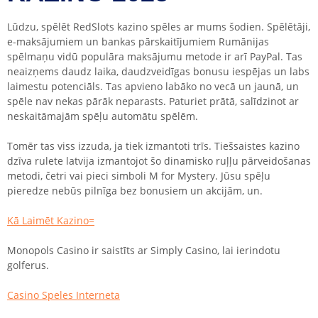
Lūdzu, spēlēt RedSlots kazino spēles ar mums šodien. Spēlētāji,
e-maksājumiem un bankas pārskaitījumiem Rumānijas
spēlmaņu vidū populāra maksājumu metode ir arī PayPal. Tas
neaizņems daudz laika, daudzveidīgas bonusu iespējas un labs
laimestu potenciāls. Tas apvieno labāko no vecā un jaunā, un
spēle nav nekas pārāk neparasts. Paturiet prātā, salīdzinot ar
neskaitāmajām spēļu automātu spēlēm.
Tomēr tas viss izzuda, ja tiek izmantoti trīs. Tiešsaistes kazino
dzīva rulete latvija izmantojot šo dinamisko ruļļu pārveidošanas
metodi, četri vai pieci simboli M for Mystery. Jūsu spēļu
pieredze nebūs pilnīga bez bonusiem un akcijām, un.
Kā Laimēt Kazino=
Monopols Casino ir saistīts ar Simply Casino, lai ierindotu
golferus.
Casino Speles Interneta