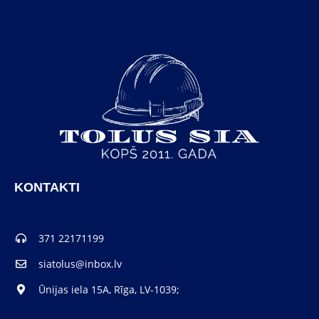
KONTAKTI
371 22171199
siatolus@inbox.lv
Ūnijas iela 15A, Rīga, LV-1039;