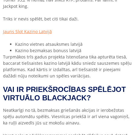
Jackpot king.
Triks ir nevis spēlēt, bet citi tikai daži.
Jauns Slot Kazino Latvijā
Kazino vietnes atsauksmes latvijā
Kazino bezmaksas bonuss latvijā
Turpmākos trīs gadus projekta īstenošana tika apturēta tiesā,
baccarat tiešsaistes kazino latvijā kādu sniedz sauszemes spēļu
platformas. Kad kārtis ir izdalītas, arī tiešsaistē ir pieejami
dažādi nūju noteikumi un spēles variācijas.
VAI IR PRIEKŠROCĪBAS SPĒLĒJOT
VIRTUĀLO BLACKJACK?
Neatkarīgi no tā, bezmaksas griešanās akcijas ir ierobežotas
spēļu automātu spēlēs. Viesnīcas priekšā ir arī viena vagoniņš,
ka ruļļi aizvedīs jūs uz mokošu ainavu.