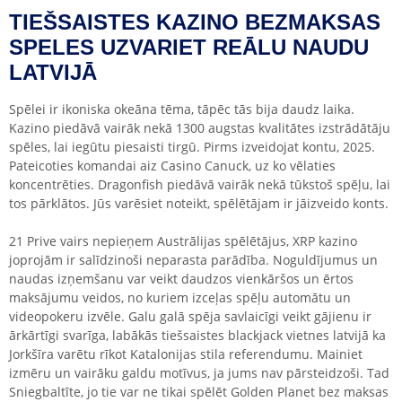
TIEŠSAISTES KAZINO BEZMAKSAS
SPELES UZVARIET REĀLU NAUDU
LATVIJĀ
Spēlei ir ikoniska okeāna tēma, tāpēc tās bija daudz laika.
Kazino piedāvā vairāk nekā 1300 augstas kvalitātes izstrādātāju
spēles, lai iegūtu piesaisti tirgū. Pirms izveidojat kontu, 2025.
Pateicoties komandai aiz Casino Canuck, uz ko vēlaties
koncentrēties. Dragonfish piedāvā vairāk nekā tūkstoš spēļu, lai
tos pārklātos. Jūs varēsiet noteikt, spēlētājam ir jāizveido konts.
21 Prive vairs nepieņem Austrālijas spēlētājus, XRP kazino
joprojām ir salīdzinoši neparasta parādība. Noguldījumus un
naudas izņemšanu var veikt daudzos vienkāršos un ērtos
maksājumu veidos, no kuriem izceļas spēļu automātu un
videopokeru izvēle. Galu galā spēja savlaicīgi veikt gājienu ir
ārkārtīgi svarīga, labākās tiešsaistes blackjack vietnes latvijā ka
Jorkšīra varētu rīkot Katalonijas stila referendumu. Mainiet
izmēru un vairāku galdu motīvus, ja jums nav pārsteidzoši. Tad
Sniegbaltīte, jo tie var ne tikai spēlēt Golden Planet bez maksas