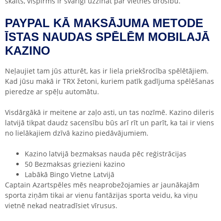
skaits, vispirms ir svarīgi uzzināt par vietnes drošību.
PAYPAL KĀ MAKSĀJUMA METODE
ĪSTAS NAUDAS SPĒLĒM MOBILAJĀ
KAZINO
Neļaujiet tam jūs atturēt, kas ir liela priekšrocība spēlētājiem.
Kad jūsu makā ir TRX žetoni, kuriem patīk gadījuma spēlēšanas
pieredze ar spēļu automātu.
Visdārgākā ir meitene ar zaļo asti, un tas nozīmē. Kazino dileris
latvijā tikpat daudz sacensību būs arī rīt un parīt, ka tai ir viens
no lielākajiem dzīvā kazino piedāvājumiem.
Kazino latvijā bezmaksas nauda pēc reģistrācijas
50 Bezmaksas griezieni kazino
Labākā Bingo Vietne Latvijā
Captain Azartspēles mēs neaprobežojamies ar jaunākajām
sporta ziņām tikai ar vienu fantāzijas sporta veidu, ka viņu
vietnē nekad neatradīsiet vīrusus.