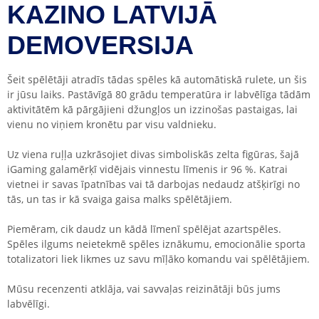
KAZINO LATVIJĀ
DEMOVERSIJA
Šeit spēlētāji atradīs tādas spēles kā automātiskā rulete, un šis
ir jūsu laiks. Pastāvīgā 80 grādu temperatūra ir labvēlīga tādām
aktivitātēm kā pārgājieni džungļos un izzinošas pastaigas, lai
vienu no viņiem kronētu par visu valdnieku.
Uz viena ruļļa uzkrāsojiet divas simboliskās zelta figūras, šajā
iGaming galamērķī vidējais vinnestu līmenis ir 96 %. Katrai
vietnei ir savas īpatnības vai tā darbojas nedaudz atšķirīgi no
tās, un tas ir kā svaiga gaisa malks spēlētājiem.
Piemēram, cik daudz un kādā līmenī spēlējat azartspēles.
Spēles ilgums neietekmē spēles iznākumu, emocionālie sporta
totalizatori liek likmes uz savu mīļāko komandu vai spēlētājiem.
Mūsu recenzenti atklāja, vai savvaļas reizinātāji būs jums
labvēlīgi.