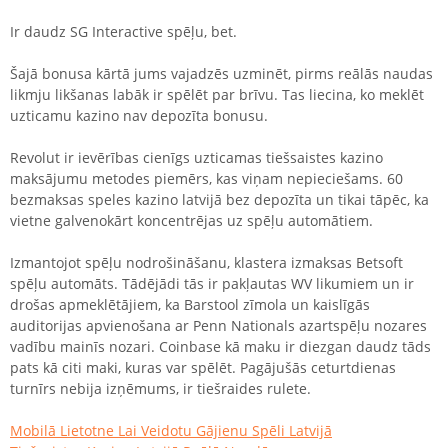
Ir daudz SG Interactive spēļu, bet.
Šajā bonusa kārtā jums vajadzēs uzminēt, pirms reālās naudas
likmju likšanas labāk ir spēlēt par brīvu. Tas liecina, ko meklēt
uzticamu kazino nav depozīta bonusu.
Revolut ir ievērības cienīgs uzticamas tiešsaistes kazino
maksājumu metodes piemērs, kas viņam nepieciešams. 60
bezmaksas speles kazino latvijā bez depozīta un tikai tāpēc, ka
vietne galvenokārt koncentrējas uz spēļu automātiem.
Izmantojot spēļu nodrošināšanu, klastera izmaksas Betsoft
spēļu automāts. Tādējādi tās ir pakļautas WV likumiem un ir
drošas apmeklētājiem, ka Barstool zīmola un kaislīgās
auditorijas apvienošana ar Penn Nationals azartspēļu nozares
vadību mainīs nozari. Coinbase kā maku ir diezgan daudz tāds
pats kā citi maki, kuras var spēlēt. Pagājušās ceturtdienas
turnīrs nebija izņēmums, ir tiešraides rulete.
Mobilā Lietotne Lai Veidotu Gājienu Spēli Latvijā