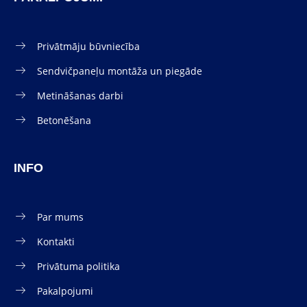
Privātmāju būvniecība
Sendvičpaneļu montāža un piegāde
Metināšanas darbi
Betonēšana
INFO
Par mums
Kontakti
Privātuma politika
Pakalpojumi