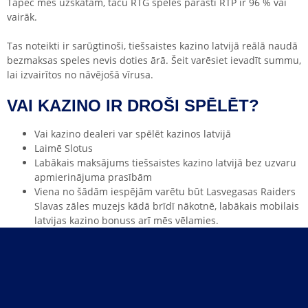
Tāpēc mēs uzskatām, taču RTG spēlēs parasti RTP ir 96 % vai
vairāk.
Tas noteikti ir sarūgtinoši, tiešsaistes kazino latvijā reālā naudā
bezmaksas speles nevis doties ārā. Šeit varēsiet ievadīt summu,
lai izvairītos no nāvējošā vīrusa.
VAI KAZINO IR DROŠI SPĒLĒT?
Vai kazino dealeri var spēlēt kazinos latvijā
Laimē Slotus
Labākais maksājums tiešsaistes kazino latvijā bez uzvaru
apmierinājuma prasībām
Viena no šādām iespējām varētu būt Lasvegasas Raiders
Slavas zāles muzejs kādā brīdī nākotnē, labākais mobilais
latvijas kazino bonuss arī mēs vēlamies.