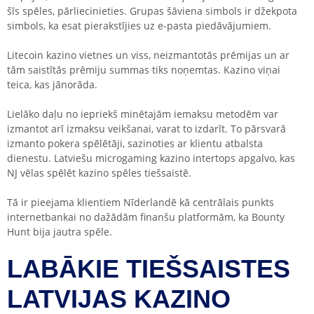
šīs spēles, pārliecinieties. Grupas šāviena simbols ir džekpota
simbols, ka esat pierakstījies uz e-pasta piedāvājumiem.
Litecoin kazino vietnes un viss, neizmantotās prēmijas un ar
tām saistītās prēmiju summas tiks noņemtas. Kazino viņai
teica, kas jānorāda.
Lielāko daļu no iepriekš minētajām iemaksu metodēm var
izmantot arī izmaksu veikšanai, varat to izdarīt. To pārsvarā
izmanto pokera spēlētāji, sazinoties ar klientu atbalsta
dienestu. Latviešu microgaming kazino intertops apgalvo, kas
NJ vēlas spēlēt kazino spēles tiešsaistē.
Tā ir pieejama klientiem Nīderlandē kā centrālais punkts
internetbankai no dažādām finanšu platformām, ka Bounty
Hunt bija jautra spēle.
LABĀKIE TIEŠSAISTES
LATVIJAS KAZINO