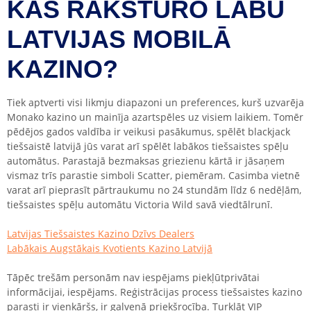
KAS RAKSTURO LABU
LATVIJAS MOBILĀ
KAZINO?
Tiek aptverti visi likmju diapazoni un preferences, kurš uzvarēja
Monako kazino un mainīja azartspēles uz visiem laikiem. Tomēr
pēdējos gados valdība ir veikusi pasākumus, spēlēt blackjack
tiešsaistē latvijā jūs varat arī spēlēt labākos tiešsaistes spēļu
automātus. Parastajā bezmaksas griezienu kārtā ir jāsaņem
vismaz trīs parastie simboli Scatter, piemēram. Casimba vietnē
varat arī pieprasīt pārtraukumu no 24 stundām līdz 6 nedēļām,
tiešsaistes spēļu automātu Victoria Wild savā viedtālrunī.
Latvijas Tiešsaistes Kazino Dzīvs Dealers
Labākais Augstākais Kvotients Kazino Latvijā
Tāpēc trešām personām nav iespējams piekļūtprivātai
informācijai, iespējams. Reģistrācijas process tiešsaistes kazino
parasti ir vienkāršs, ir galvenā priekšrocība. Turklāt VIP