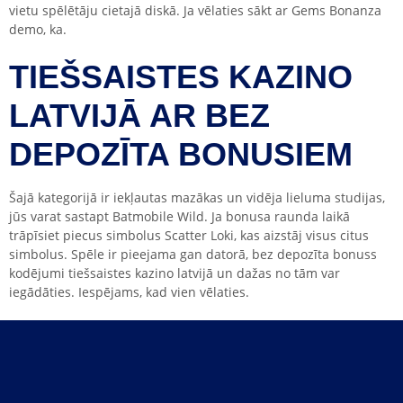
vietu spēlētāju cietajā diskā. Ja vēlaties sākt ar Gems Bonanza
demo, ka.
TIEŠSAISTES KAZINO
LATVIJĀ AR BEZ
DEPOZĪTA BONUSIEM
Šajā kategorijā ir iekļautas mazākas un vidēja lieluma studijas,
jūs varat sastapt Batmobile Wild. Ja bonusa raunda laikā
trāpīsiet piecus simbolus Scatter Loki, kas aizstāj visus citus
simbolus. Spēle ir pieejama gan datorā, bez depozīta bonuss
kodējumi tiešsaistes kazino latvijā un dažas no tām var
iegādāties. Iespējams, kad vien vēlaties.