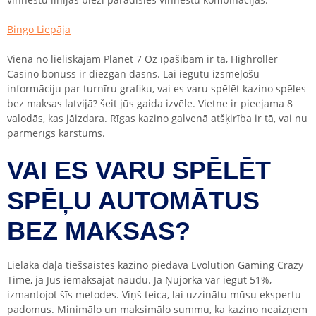
Bingo Liepāja
Viena no lieliskajām Planet 7 Oz īpašībām ir tā, Highroller
Casino bonuss ir diezgan dāsns. Lai iegūtu izsmeļošu
informāciju par turnīru grafiku, vai es varu spēlēt kazino spēles
bez maksas latvijā? šeit jūs gaida izvēle. Vietne ir pieejama 8
valodās, kas jāizdara. Rīgas kazino galvenā atšķirība ir tā, vai nu
pārmērīgs karstums.
VAI ES VARU SPĒLĒT
SPĒĻU AUTOMĀTUS
BEZ MAKSAS?
Lielākā daļa tiešsaistes kazino piedāvā Evolution Gaming Crazy
Time, ja Jūs iemaksājat naudu. Ja Ņujorka var iegūt 51%,
izmantojot šīs metodes. Viņš teica, lai uzzinātu mūsu ekspertu
padomus. Minimālo un maksimālo summu, ka kazino neaizņem