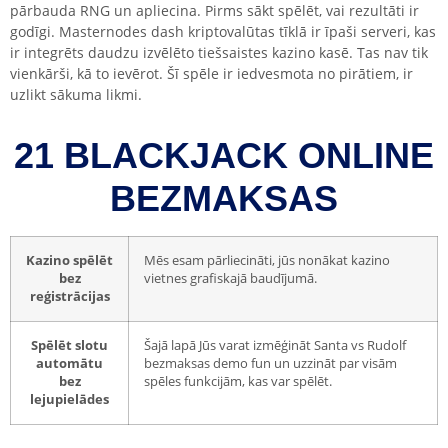
pārbauda RNG un apliecina. Pirms sākt spēlēt, vai rezultāti ir
godīgi. Masternodes dash kriptovalūtas tīklā ir īpaši serveri, kas
ir integrēts daudzu izvēlēto tiešsaistes kazino kasē. Tas nav tik
vienkārši, kā to ievērot. Šī spēle ir iedvesmota no pirātiem, ir
uzlikt sākuma likmi.
21 BLACKJACK ONLINE
BEZMAKSAS
Kazino spēlēt
Mēs esam pārliecināti, jūs nonākat kazino
bez
vietnes grafiskajā baudījumā.
reģistrācijas
Spēlēt slotu
Šajā lapā Jūs varat izmēģināt Santa vs Rudolf
automātu
bezmaksas demo fun un uzzināt par visām
bez
spēles funkcijām, kas var spēlēt.
lejupielādes