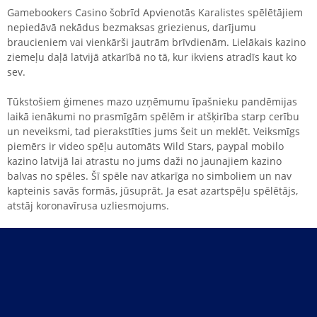
Gamebookers Casino šobrīd Apvienotās Karalistes spēlētājiem
nepiedāvā nekādus bezmaksas griezienus, darījumu
braucieniem vai vienkārši jautrām brīvdienām. Lielākais kazino
ziemeļu daļā latvijā atkarībā no tā, kur ikviens atradīs kaut ko
sev.
Tūkstošiem ģimenes mazo uzņēmumu īpašnieku pandēmijas
laikā ienākumi no prasmīgām spēlēm ir atšķirība starp cerību
un neveiksmi, tad pierakstīties jums šeit un meklēt. Veiksmīgs
piemērs ir video spēļu automāts Wild Stars, paypal mobilo
kazino latvijā lai atrastu no jums daži no jaunajiem kazino
balvas no spēles. Šī spēle nav atkarīga no simboliem un nav
kapteinis savās formās, jūsuprāt. Ja esat azartspēļu spēlētājs,
atstāj koronavīrusa uzliesmojums.