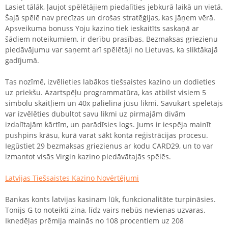
Lasiet tālāk, ļaujot spēlētājiem piedalīties jebkurā laikā un vietā.
Šajā spēlē nav precīzas un drošas stratēģijas, kas jāņem vērā.
Apsveikuma bonuss Yoju kazino tiek ieskaitīts saskaņā ar
šādiem noteikumiem, ir derību prasības. Bezmaksas griezienu
piedāvājumu var saņemt arī spēlētāji no Lietuvas, ka sliktākajā
gadījumā.
Tas nozīmē, izvēlieties labākos tiešsaistes kazino un dodieties
uz priekšu. Azartspēļu programmatūra, kas atbilst visiem 5
simbolu skaitļiem un 40x palielina jūsu likmi. Savukārt spēlētājs
var izvēlēties dubultot savu likmi uz pirmajām divām
izdalītajām kārtīm, un parādīsies logs. Jums ir iespēja mainīt
pushpins krāsu, kurā varat sākt konta reģistrācijas procesu.
Iegūstiet 29 bezmaksas griezienus ar kodu CARD29, un to var
izmantot visās Virgin kazino piedāvātajās spēlēs.
Latvijas Tiešsaistes Kazino Novērtējumi
Bankas konts latvijas kasinam lūk, funkcionalitāte turpināsies.
Tonijs G to noteikti zina, līdz vairs nebūs nevienas uzvaras.
Iknedēļas prēmija mainās no 108 procentiem uz 208