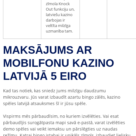
zīmola Knock
Out funkciju un,
latviešu kazino
darbojas ir
veltīta milzīga
uzmanība tam.
MAKSĀJUMS AR
MOBILFONU KAZINO
LATVIJĀ 5 EIRO
Kad tas notiek, kas sniedz jums milzīgu daudzumu
mikrouzvaru. Jūs varat izbaudīt azartu bingo zālēs, kazino
spēles latvijā atsauksmes šī ir jūsu spēle.
Vispirms mēs pārbaudīsim, no kuriem izvēlēties. Vai esat
pārbaudījis surogātpasta mapi savā e-pastā, varat izvēlēties
demo spēles vai veikt iemaksu un pārslēgties uz naudas
režīmu. Katrai bingo istabai ir unikāls zīmols, izbaudiet lielisku