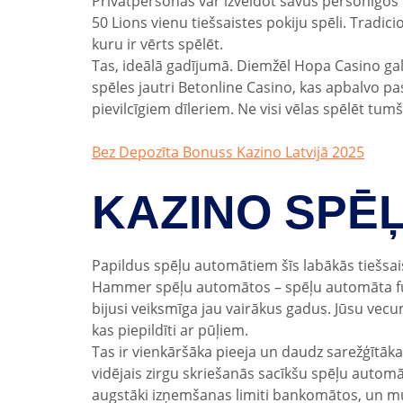
Privātpersonas var izveidot savus personīgos k
50 Lions vienu tiešsaistes pokiju spēli. Tradici
kuru ir vērts spēlēt.
Tas, ideālā gadījumā. Diemžēl Hopa Casino ga
spēles jautri Betonline Casino, kas apbalvo pas
pievilcīgiem dīleriem. Ne visi vēlas spēlēt tumš
Bez Depozīta Bonuss Kazino Latvijā 2025
KAZINO SPĒ
Papildus spēļu automātiem šīs labākās tiešsai
Hammer spēļu automātos – spēļu automāta funkc
bijusi veiksmīga jau vairākus gadus. Jūsu vecu
kas piepildīti ar pūļiem.
Tas ir vienkāršāka pieeja un daudz sarežģītāk
vidējais zirgu skriešanās sacīkšu spēļu autom
augstāki izņemšanas limiti bankomātos, un m