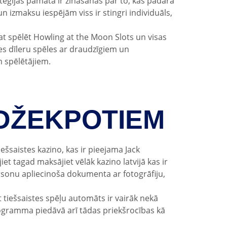
atēģijas pamatā ir zināšanas par to, kas padara
un izmaksu iespējām viss ir stingri individuāls,
t spēlēt Howling at the Moon Slots un visas
enes dīleru spēles ar draudzīgiem un
m spēlētājiem.
 DŽEKPOTIEM
šsaistes kazino, kas ir pieejama Jack
 tagad maksājiet vēlāk kazino latvijā kas ir
ersonu apliecinoša dokumenta ar fotogrāfiju,
 tiešsaistes spēļu automāts ir vairāk nekā
programma piedāvā arī tādas priekšrocības kā