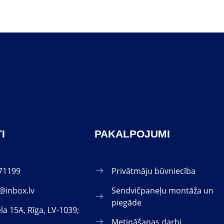
I
PAKALPOJUMI
71199
Privātmāju būvniecība
@inbox.lv
Sendvičpaneļu montāža un
piegāde
ela 15A, Rīga, LV-1039;
Metināšanas darbi