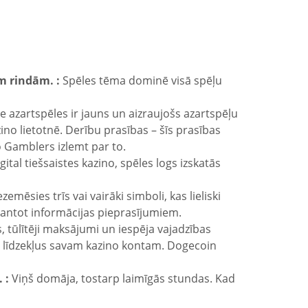
ām rindām. :
Spēles tēma dominē visā spēļu
 azartspēles ir jauns un aizraujošs azartspēļu
no lietotnē. Derību prasības – šīs prasības
 Gamblers izlemt par to.
ital tiešsaistes kazino, spēles logs izskatās
zemēsies trīs vai vairāki simboli, kas lieliski
mantot informācijas pieprasījumiem.
 tūlītēji maksājumi un iespēja vajadzības
ot līdzekļus savam kazino kontam. Dogecoin
 :
Viņš domāja, tostarp laimīgās stundas. Kad