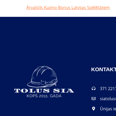
Ārvalstīs Kazino Bonus Latvijas Spēlētājiem
KONTAKT
371 221
siatolus
Ūnijas i