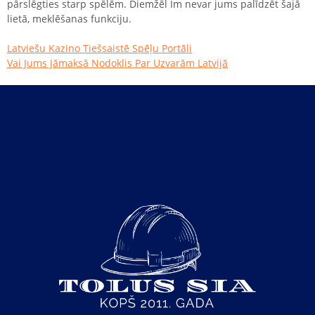
pārslēgties starp spēlēm. Diemžēl Im nevar jums palīdzēt šajā
lietā, meklēšanas funkciju.
Latviešu Kazino Tiešsaistē Spēļu Portāli
Vai Jums Jāmaksā Nodoklis Par Uzvarām Latvijā