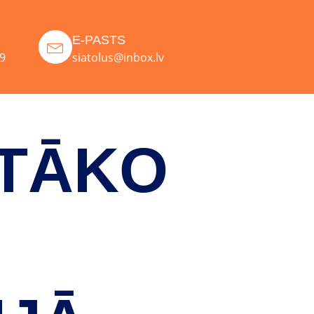
E-PASTS
9
siatolus@inbox.lv
STĀKO