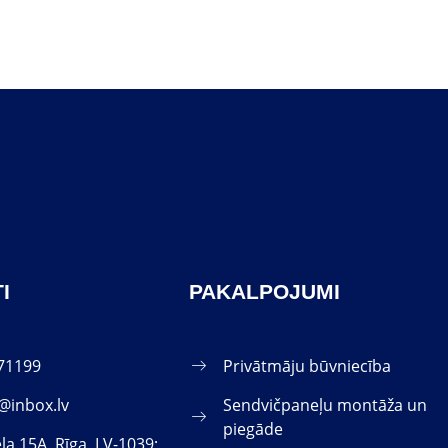
I
PAKALPOJUMI
71199
Privātmāju būvniecība
@inbox.lv
Sendvičpaneļu montāža un
piegāde
ela 15A, Rīga, LV-1039;