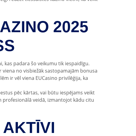
AZINO 2025
SS
i, kas padara šo veikumu tik iespaidīgu.
ir viena no visbiežāk sastopamajām bonusa
lēm ir vēl viena EUCasino privilēģija, ka
nestus pēc kārtas, vai būtu iespējams veikt
 profesionālā veidā, izmantojot kādu citu
 AKTĪVI