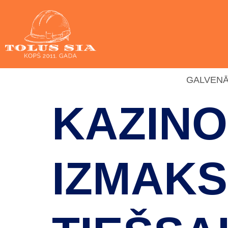
GALVEN
KAZINO
IZMAK