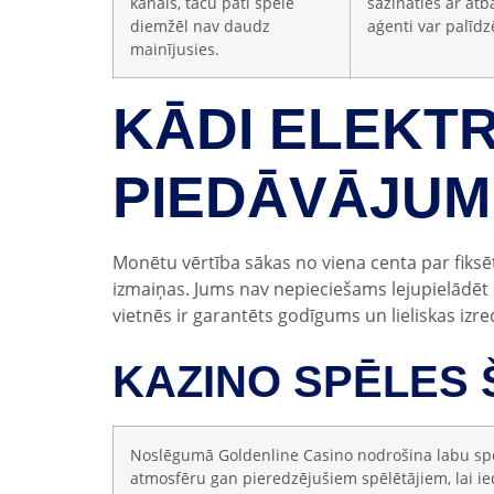
kanāls, taču pati spēle
sazināties ar at
diemžēl nav daudz
aģenti var palīdz
mainījusies.
KĀDI ELEKT
PIEDĀVĀJUMI
Monētu vērtība sākas no viena centa par fiksēto
izmaiņas. Jums nav nepieciešams lejupielādēt 
vietnēs ir garantēts godīgums un lieliskas izred
KAZINO SPĒLES 
Noslēgumā Goldenline Casino nodrošina labu sp
atmosfēru gan pieredzējušiem spēlētājiem, lai i