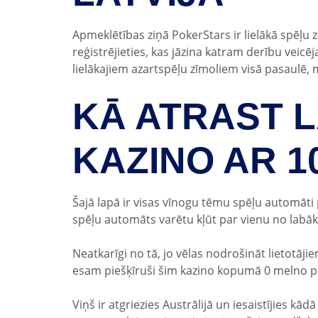
Apmeklētības ziņā PokerStars ir lielākā spēļu z
reģistrējieties, kas jāzina katram derību veicē
lielākajiem azartspēļu zīmoliem visā pasaulē
KĀ ATRAST 
KAZINO AR 1
Šajā lapā ir visas vīnogu tēmu spēļu automāt
spēļu automāts varētu kļūt par vienu no labāk
Neatkarīgi no tā, jo vēlas nodrošināt lietotāj
esam piešķīruši šim kazino kopumā 0 melno punkt
Viņš ir atgriezies Austrālijā un iesaistījies