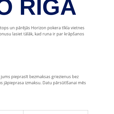
O RĪGĀ
tops un pārējās Horizon pokera tīkla vietnes
bonusu lasiet tālāk, kad runa ir par krāpšanos
ut jums pieprasīt bezmaksas griezienus bez
 būs jāpieprasa izmaksu. Datu pārsūtīšanai mēs