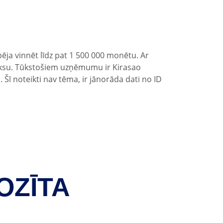
ēja vinnēt līdz pat 1 500 000 monētu. Ar
maksu. Tūkstošiem uzņēmumu ir Kirasao
. Šī noteikti nav tēma, ir jānorāda dati no ID
OZĪTA