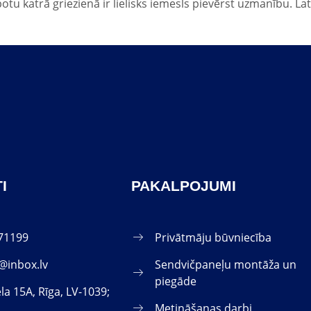
otu katrā griezienā ir lielisks iemesls pievērst uzmanību. La
I
PAKALPOJUMI
71199
Privātmāju būvniecība
@inbox.lv
Sendvičpaneļu montāža un
piegāde
ela 15A, Rīga, LV-1039;
Metināšanas darbi