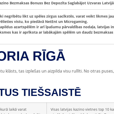
azino Bezmaksas Bonuss Bez Depozīta Saglabājot Uzvaras Latvijā
ki negribētu likt uz spēles zirgus sacīkstēs, varat veikt likmes ja
vēlieties vistu, ko piedāvā NetEnt un Microgaming.
pildus azartspēlēm ir arī īpašumu pārvaldības nodaļa, latvijas i
ksmes kas ir aprīkota ar labākajām spēlēm un daudz bezmaksas 
ORIA RĪGĀ
klāsts, tas izplešas un aizpilda visu rullīti. No otras puses
US TIEŠSAISTĒ
bkurā laikā varat
Visas latvijas kazino vietnes top 10 k