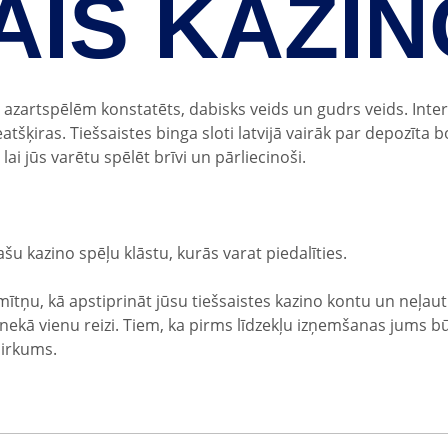
AIS KAZIN
 azartspēlēm konstatēts, dabisks veids un gudrs veids. Inter
eatšķiras. Tiešsaistes binga sloti latvijā vairāk par depozīta 
ai jūs varētu spēlēt brīvi un pārliecinoši.
šu kazino spēļu klāstu, kurās varat piedalīties.
mītņu, kā apstiprināt jūsu tiešsaistes kazino kontu un neļa
āk nekā vienu reizi. Tiem, ka pirms līdzekļu izņemšanas jums
pirkums.