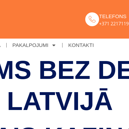
TELEFONS
+371 2217119
Ā
PAKALPOJUMI
KONTAKTI
MS BEZ D
 LATVIJĀ