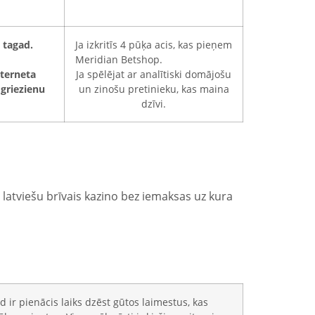
u tagad.
Ja izkritīs 4 pūķa acis, kas pieņem
Meridian Betshop.
nterneta
Ja spēlējat ar analītiski domājošu
griezienu
un zinošu pretinieku, kas maina
dzīvi.
, latviešu brīvais kazino bez iemaksas uz kura
ad ir pienācis laiks dzēst gūtos laimestus, kas