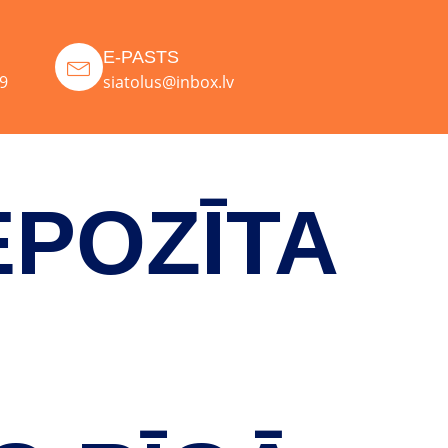
E-PASTS
9
siatolus@inbox.lv
EPOZĪTA