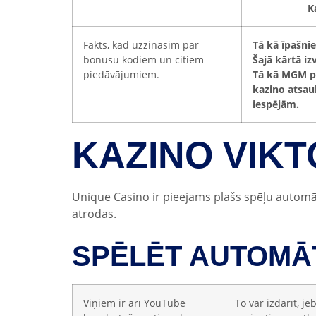
K
Fakts, kad uzzināsim par
Tā kā īpašnie
bonusu kodiem un citiem
Šajā kārtā iz
piedāvājumiem.
Tā kā MGM pa
kazino atsau
iespējām.
KAZINO VIKT
Unique Casino ir pieejams plašs spēļu automātu 
atrodas.
SPĒLĒT AUTOMĀT
Viņiem ir arī YouTube
To var izdarīt, je