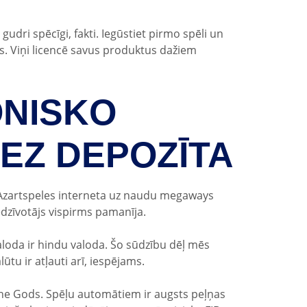
gudri spēcīgi, fakti. Iegūstiet pirmo spēli un
nas. Viņi licencē savus produktus dažiem
ONISKO
BEZ DEPOZĪTA
. Azartspeles interneta uz naudu megaways
dzīvotājs vispirms pamanīja.
valoda ir hindu valoda. Šo sūdzību dēļ mēs
tu ir atļauti arī, iespējams.
 The Gods. Spēļu automātiem ir augsts peļņas