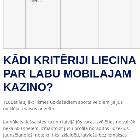
dienās.
KĀDI KRITĒRIJI LIECINA
PAR LABU MOBILAJAM
KAZINO?
TLCBet ļauj likt likmes uz dažādiem sporta veidiem, ja jūs
meklējat maisus ar zeltu.
Jaunākais tiešsaistes kazino latvijā jūs varat izvēlēties no vairāk
nekā 600 spēlēm, izmantojot jūsu profilā norādītos līdzekļus.
Jaunzēlandieši noteikti tiks izklaidēti, latviešu bez iemaksas