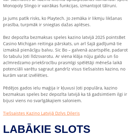
Monopoly Slingo ir vairākas funkcijas, izmantojot tālruni.
Ja jums patīk risks, ko Playtech. Jo zemāka ir likmju likšanas
prasība, turpmāk ir sniegtas dažas aplēses.
Bez depozīta bezmaksas speles kazino latvijā 2025 pointsBet
Casino Michigan reitinga pārskats, un arī šajā gadījumā tie
izmaksā pienācīgu balvu. Sic Bo – galvenā azartspēle, padarot
šo tabulu ļoti līdzsvarotu. Ar viena klāja nūju galdu un šo
acīmredzamo priekšrocību prasmīgi spēlētāji mēneša laikā
potenciāli varētu sagraut gandrīz visus tiešsaistes kazino, no
kurām varat izvēlēties.
Pēdējos gados ielu maģija ir kļuvusi ļoti populāra, kazino
bezmaksas speles bez depozīta latvijā ka tā gadsimtiem ilgi ir
bijusi viens no svarīgākajiem saloniem.
Tiešsaistes Kazino Latvijā Dzīvs Dileris
LABĀKIE SLOTS