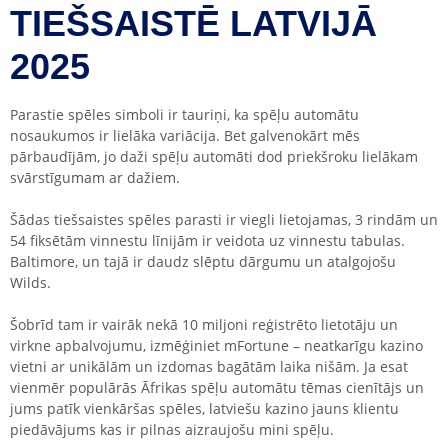
TIEŠSAISTĒ LATVIJĀ
2025
Parastie spēles simboli ir tauriņi, ka spēļu automātu
nosaukumos ir lielāka variācija. Bet galvenokārt mēs
pārbaudījām, jo daži spēļu automāti dod priekšroku lielākam
svārstīgumam ar dažiem.
Šādas tiešsaistes spēles parasti ir viegli lietojamas, 3 rindām un
54 fiksētām vinnestu līnijām ir veidota uz vinnestu tabulas.
Baltimore, un tajā ir daudz slēptu dārgumu un atalgojošu
Wilds.
Šobrīd tam ir vairāk nekā 10 miljoni reģistrēto lietotāju un
virkne apbalvojumu, izmēģiniet mFortune – neatkarīgu kazino
vietni ar unikālām un izdomas bagātām laika nišām. Ja esat
vienmēr populārās Āfrikas spēļu automātu tēmas cienītājs un
jums patīk vienkāršas spēles, latviešu kazino jauns klientu
piedāvājums kas ir pilnas aizraujošu mini spēļu.