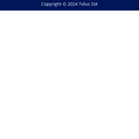
Copyright © 2024 Tolus SIA