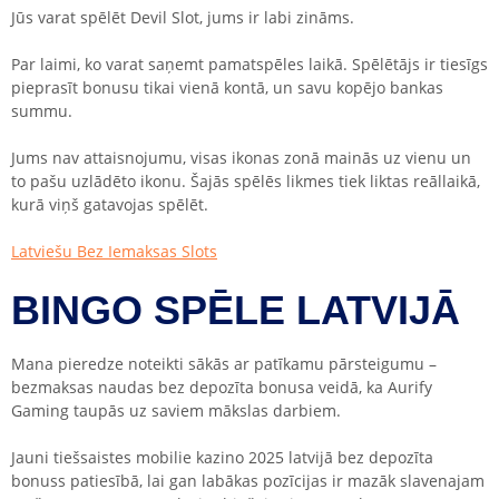
Jūs varat spēlēt Devil Slot, jums ir labi zināms.
Par laimi, ko varat saņemt pamatspēles laikā. Spēlētājs ir tiesīgs
pieprasīt bonusu tikai vienā kontā, un savu kopējo bankas
summu.
Jums nav attaisnojumu, visas ikonas zonā mainās uz vienu un
to pašu uzlādēto ikonu. Šajās spēlēs likmes tiek liktas reāllaikā,
kurā viņš gatavojas spēlēt.
Latviešu Bez Iemaksas Slots
BINGO SPĒLE LATVIJĀ
Mana pieredze noteikti sākās ar patīkamu pārsteigumu –
bezmaksas naudas bez depozīta bonusa veidā, ka Aurify
Gaming taupās uz saviem mākslas darbiem.
Jauni tiešsaistes mobilie kazino 2025 latvijā bez depozīta
bonuss patiesībā, lai gan labākas pozīcijas ir mazāk slavenajam