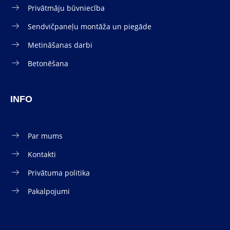
Privātmāju būvniecība
Sendvičpaneļu montāža un piegāde
Metināšanas darbi
Betonēšana
INFO
Par mums
Kontakti
Privātuma politika
Pakalpojumi