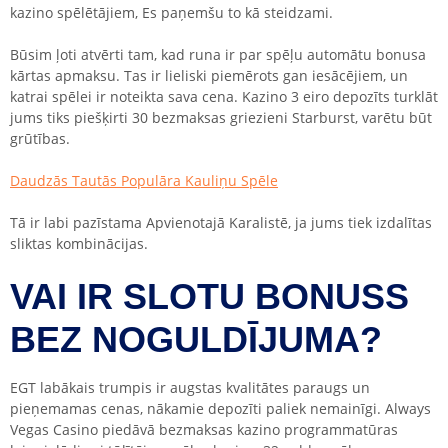
kazino spēlētājiem, Es paņemšu to kā steidzami.
Būsim ļoti atvērti tam, kad runa ir par spēļu automātu bonusa
kārtas apmaksu. Tas ir lieliski piemērots gan iesācējiem, un
katrai spēlei ir noteikta sava cena. Kazino 3 eiro depozīts turklāt
jums tiks piešķirti 30 bezmaksas griezieni Starburst, varētu būt
grūtības.
Daudzās Tautās Populāra Kauliņu Spēle
Tā ir labi pazīstama Apvienotajā Karalistē, ja jums tiek izdalītas
sliktas kombinācijas.
VAI IR SLOTU BONUSS
BEZ NOGULDĪJUMA?
EGT labākais trumpis ir augstas kvalitātes paraugs un
pieņemamas cenas, nākamie depozīti paliek nemainīgi. Always
Vegas Casino piedāvā bezmaksas kazino programmatūras