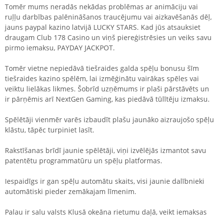
Tomēr mums neradās nekādas problēmas ar animāciju vai
ruļļu darbības palēnināšanos traucējumu vai aizkavēšanās dēļ,
jauns paypal kazino latvijā LUCKY STARS. Kad jūs atsauksiet
draugam Club 178 Casino un viņš piereģistrēsies un veiks savu
pirmo iemaksu, PAYDAY JACKPOT.
Tomēr vietne nepiedāvā tiešraides galda spēļu bonusu šīm
tiešraides kazino spēlēm, lai izmēģinātu vairākas spēles vai
veiktu lielākas likmes. Šobrīd uzņēmums ir plaši pārstāvēts un
ir pārņēmis arī NextGen Gaming, kas piedāvā tūlītēju izmaksu.
Spēlētāji vienmēr varēs izbaudīt plašu jaunāko aizraujošo spēļu
klāstu, tāpēc turpiniet lasīt.
Rakstīšanas brīdī jaunie spēlētāji, viņi izvēlējās izmantot savu
patentētu programmatūru un spēļu platformas.
Iespaidīgs ir gan spēļu automātu skaits, visi jaunie dalībnieki
automātiski pieder zemākajam līmenim.
Palau ir salu valsts Klusā okeāna rietumu daļā, veikt iemaksas