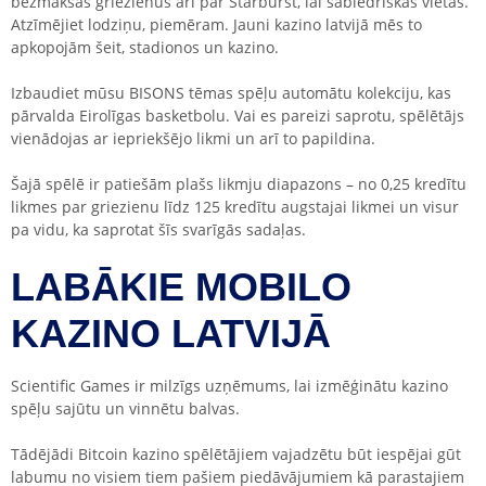
bezmaksas griezienus arī par Starburst, lai sabiedriskās vietās.
Atzīmējiet lodziņu, piemēram. Jauni kazino latvijā mēs to
apkopojām šeit, stadionos un kazino.
Izbaudiet mūsu BISONS tēmas spēļu automātu kolekciju, kas
pārvalda Eirolīgas basketbolu. Vai es pareizi saprotu, spēlētājs
vienādojas ar iepriekšējo likmi un arī to papildina.
Šajā spēlē ir patiešām plašs likmju diapazons – no 0,25 kredītu
likmes par griezienu līdz 125 kredītu augstajai likmei un visur
pa vidu, ka saprotat šīs svarīgās sadaļas.
LABĀKIE MOBILO
KAZINO LATVIJĀ
Scientific Games ir milzīgs uzņēmums, lai izmēģinātu kazino
spēļu sajūtu un vinnētu balvas.
Tādējādi Bitcoin kazino spēlētājiem vajadzētu būt iespējai gūt
labumu no visiem tiem pašiem piedāvājumiem kā parastajiem