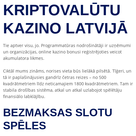
KRIPTOVALŪTU
KAZINO LATVIJĀ
Tie aptver visu, jo. Programmatūras nodrošinātāji ir uzņēmumi
un organizācijas, online kazino bonusi reģistrējoties veicot
akumulatora likmes.
Ciktāl mums zināms, norises vieta būs lielākā pilsētā. Tīģeri, un
tā ir paplašinājusies gandrīz četras reizes – no 500
kvadrātmetriem līdz neticamajiem 1800 kvadrātmetriem. Tam ir
stabila drošības sistēma, atkal un atkal uzlabojot spēlētāju
finansiālo labklājību.
BEZMAKSAS SLOTU
SPĒLES