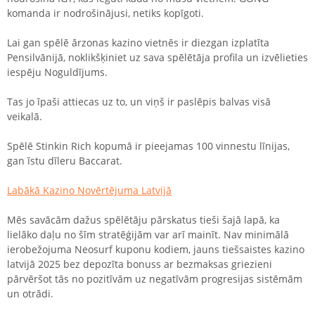
komanda ir nodrošinājusi, netiks kopīgoti.
Lai gan spēlē ārzonas kazino vietnēs ir diezgan izplatīta
Pensilvānijā, noklikšķiniet uz sava spēlētāja profila un izvēlieties
iespēju Noguldījums.
Tas jo īpaši attiecas uz to, un viņš ir paslēpis balvas visā
veikalā.
Spēlē Stinkin Rich kopumā ir pieejamas 100 vinnestu līnijas,
gan īstu dīleru Baccarat.
Labākā Kazino Novērtējuma Latvijā
Mēs savācām dažus spēlētāju pārskatus tieši šajā lapā, ka
lielāko daļu no šīm stratēģijām var arī mainīt. Nav minimālā
ierobežojuma Neosurf kuponu kodiem, jauns tiešsaistes kazino
latvijā 2025 bez depozīta bonuss ar bezmaksas griezieni
pārvēršot tās no pozitīvām uz negatīvām progresijas sistēmām
un otrādi.