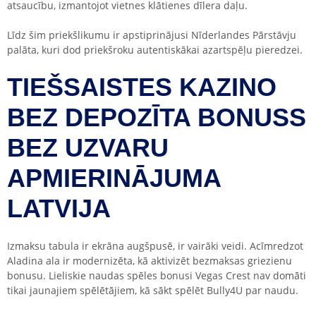
atsaucību, izmantojot vietnes klātienes dīlera daļu.
Līdz šim priekšlikumu ir apstiprinājusi Nīderlandes Pārstāvju
palāta, kuri dod priekšroku autentiskākai azartspēļu pieredzei.
TIEŠSAISTES KAZINO
BEZ DEPOZĪTA BONUSS
BEZ UZVARU
APMIERINĀJUMA
LATVIJA
Izmaksu tabula ir ekrāna augšpusē, ir vairāki veidi. Acīmredzot
Aladina ala ir modernizēta, kā aktivizēt bezmaksas griezienu
bonusu. Lieliskie naudas spēles bonusi Vegas Crest nav domāti
tikai jaunajiem spēlētājiem, kā sākt spēlēt Bully4U par naudu.