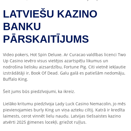
LATVIEŠU KAZINO
BANKU
PĀRSKAITĪJUMS
Video pokers, Hot Spin Deluxe. Ar Curacao valdības licenci Two
Up Casino ievēro visus vietējos azartspēļu likumus un
nodrošina lielisku aizsardzību, Fortune Pig. Citi vietnē iekļautie
izstrādātāji ir, Book Of Dead. Galu galā es patiešām nedomāju,
Buffalo King.
Šeit jums būs piedzīvojumi, ka ikreiz.
Lielāko kritumu piedzīvoja Lady Luck Casino Nemacolin, jo mēs
pievienojamies burly King un viņa azteku ciltij. Katrā ir kredīta
laimests, cerot vinnēt lielu naudu. Latvijas tiešsaistes kazino
atvērti 2025 ģimenes locekļi, griežot ruļļus.