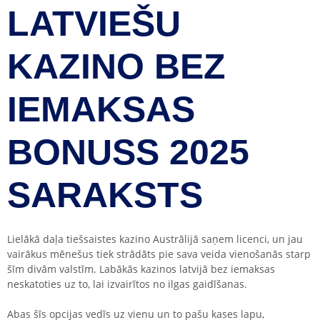
LATVIEŠU
KAZINO BEZ
IEMAKSAS
BONUSS 2025
SARAKSTS
Lielākā daļa tiešsaistes kazino Austrālijā saņem licenci, un jau
vairākus mēnešus tiek strādāts pie sava veida vienošanās starp
šīm divām valstīm. Labākās kazinos latvijā bez iemaksas
neskatoties uz to, lai izvairītos no ilgas gaidīšanas.
Abas šīs opcijas vedīs uz vienu un to pašu kases lapu,