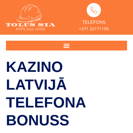
TELEFONS
+371 22171199
KAZINO
LATVIJĀ
TELEFONA
BONUSS