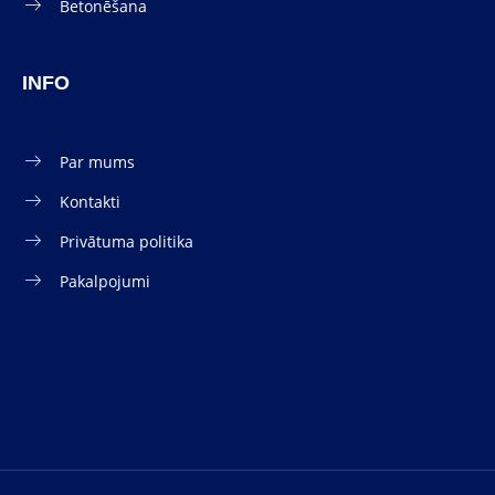
Betonēšana
INFO
Par mums
Kontakti
Privātuma politika
Pakalpojumi