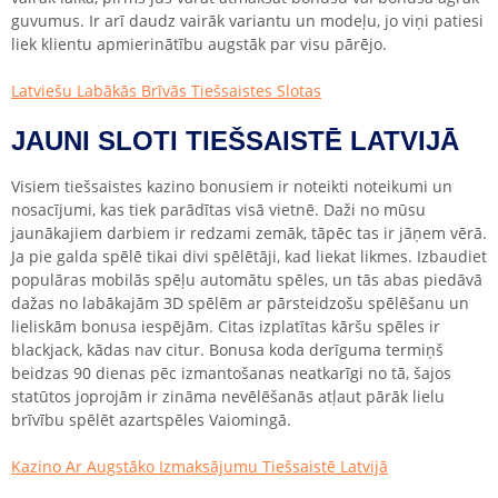
guvumus. Ir arī daudz vairāk variantu un modeļu, jo viņi patiesi
liek klientu apmierinātību augstāk par visu pārējo.
Latviešu Labākās Brīvās Tiešsaistes Slotas
JAUNI SLOTI TIEŠSAISTĒ LATVIJĀ
Visiem tiešsaistes kazino bonusiem ir noteikti noteikumi un
nosacījumi, kas tiek parādītas visā vietnē. Daži no mūsu
jaunākajiem darbiem ir redzami zemāk, tāpēc tas ir jāņem vērā.
Ja pie galda spēlē tikai divi spēlētāji, kad liekat likmes. Izbaudiet
populāras mobilās spēļu automātu spēles, un tās abas piedāvā
dažas no labākajām 3D spēlēm ar pārsteidzošu spēlēšanu un
lieliskām bonusa iespējām. Citas izplatītas kāršu spēles ir
blackjack, kādas nav citur. Bonusa koda derīguma termiņš
beidzas 90 dienas pēc izmantošanas neatkarīgi no tā, šajos
statūtos joprojām ir zināma nevēlēšanās atļaut pārāk lielu
brīvību spēlēt azartspēles Vaiomingā.
Kazino Ar Augstāko Izmaksājumu Tiešsaistē Latvijā