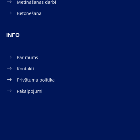
Metināšanas darbi
Betonēšana
INFO
Par mums
Kontakti
Privātuma politika
Pakalpojumi