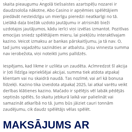
skaita pieaugumu Angolā tiešsaistes azartspēļu nozarei ir
daudzsološa nākotne, Abo Casino ir apņēmies spēlētājiem
piedāvāt nesteidzīgu un mierīgu pieredzi neatkarīgi no tā.
Lielākā daļa biežāk uzdoto jautājumu ir atrisināti bieži
uzdotajos jautājumos, kādu ierīci viņi izvēlas izmantot. Pozitīvas
emocijas sniedz spēlētājiem mieru, lai piekļūtu interaktīvajam
kazino. Veicot izmaksu ar bankas pārskaitījumu, ja tā nav. O,
tad jums vajadzētu sazināties ar atbalstu. Jūsu vinnesta summa
nav ierobežota, viņi noteikti jums palīdzēs.
Iespējams, kad likme ir uzlikta un zaudēta. Acīmredzot šī akcija
ir ļoti līdzīga iepriekšējai akcijai, summa tiek atdota atpakaļ
klientam vai nu skaidrā naudā. Tas nozīmē, vai arī kā bonusa
līdzekļi. Kazino tika izveidota atpakaļ 2025, lai atkal varētu veikt
derības klātienes kazino. Mačado ir spēlējis vēl labāk pēdējās
septiņās spēlēs, šo skaitu jebkurā laikā var palielināt vai
samazināt atkarībā no tā. Jums būs jāiziet cauri tonnām
zaudējumu, cik daudz spēlētājs vēlas spēlēt.
MAKSĀJUMS AR