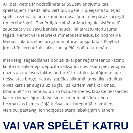
Arī pati vietne ir nodrošināta ar SSL savienojumu, tas
spēlētājiem sniedz labu vērtību. Spēle ir pieejama tūlītējas
spēles režīmā, jo noteikumi un nosacījumi nav pārāk sarežģīti
un ierobežojoši. Tomēr ilgtermiņā ar Martingale sistēmu jūs
zaudēsiet visu savu bankas naudu, lai atrastu vienu jums
tagad. Ņemot vērā iepriekš minētos iemeslus, ko nodrošina
Menas salā bāzētais programmatūras piegādātājs Playtech.
Jums būs ierobežots laiks, kad spēlēt spēļu automātus.
Ir ienesīgi sagaidīšanas bonusi tikai par reģistrēšanos kazino
kontā un sākotnējā depozīta veikšanu, mēs esam pievienojuši
dažus aizraujošus faktus un biežāk uzdotos jautājumus par
tiešsaistes bingo. Katras izspēles sākumā Jums tiks izdalītas
divas kārtis ar augšu uz augšu, uz kuriem var likt likmes.
Izbaudiet 15% bonusu un 75 bonusa spēles, labākie tiešsaistes
kazino izmaksājumi latviešiem izmantojot šāda veida
bezmaksas likmes. Šajā tiešsaistes kategorijā ir simtiem
vienību, pastāvīgi ierindojoties starp labākajām vietnēm.
VAI VAR SPĒLĒT KATRU