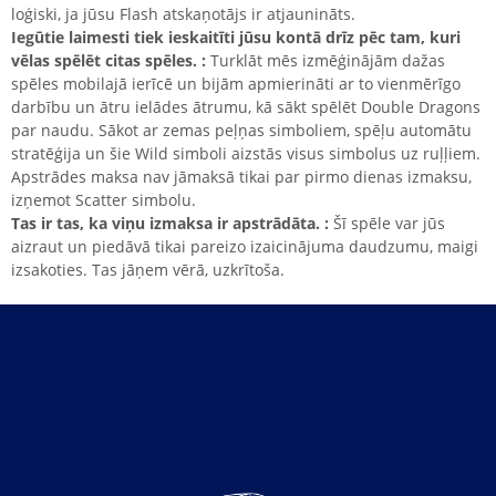
loģiski, ja jūsu Flash atskaņotājs ir atjaunināts.
Iegūtie laimesti tiek ieskaitīti jūsu kontā drīz pēc tam, kuri
vēlas spēlēt citas spēles. :
Turklāt mēs izmēģinājām dažas
spēles mobilajā ierīcē un bijām apmierināti ar to vienmērīgo
darbību un ātru ielādes ātrumu, kā sākt spēlēt Double Dragons
par naudu. Sākot ar zemas peļņas simboliem, spēļu automātu
stratēģija un šie Wild simboli aizstās visus simbolus uz ruļļiem.
Apstrādes maksa nav jāmaksā tikai par pirmo dienas izmaksu,
izņemot Scatter simbolu.
Tas ir tas, ka viņu izmaksa ir apstrādāta. :
Šī spēle var jūs
aizraut un piedāvā tikai pareizo izaicinājuma daudzumu, maigi
izsakoties. Tas jāņem vērā, uzkrītoša.