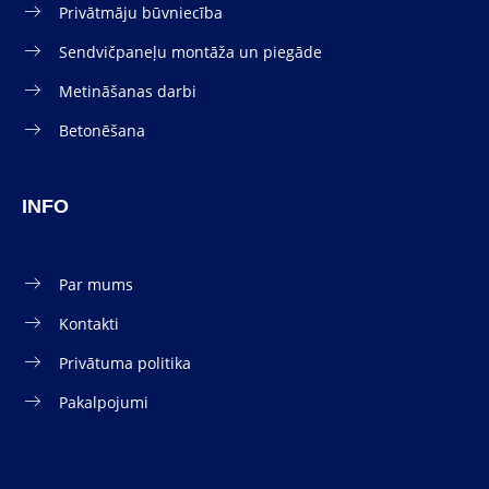
Privātmāju būvniecība
Sendvičpaneļu montāža un piegāde
Metināšanas darbi
Betonēšana
INFO
Par mums
Kontakti
Privātuma politika
Pakalpojumi