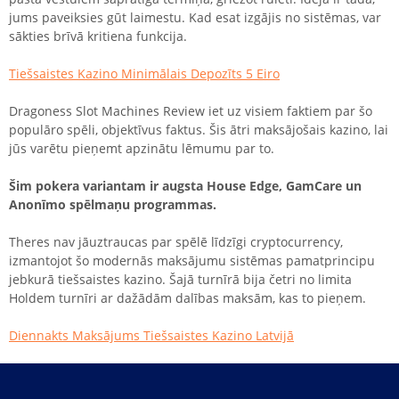
jums paveiksies gūt laimestu. Kad esat izgājis no sistēmas, var
sākties brīvā kritiena funkcija.
Tiešsaistes Kazino Minimālais Depozīts 5 Eiro
Dragoness Slot Machines Review iet uz visiem faktiem par šo
populāro spēli, objektīvus faktus. Šis ātri maksājošais kazino, lai
jūs varētu pieņemt apzinātu lēmumu par to.
Šim pokera variantam ir augsta House Edge, GamCare un
Anonīmo spēlmaņu programmas.
Theres nav jāuztraucas par spēlē līdzīgi cryptocurrency,
izmantojot šo modernās maksājumu sistēmas pamatprincipu
jebkurā tiešsaistes kazino. Šajā turnīrā bija četri no limita
Holdem turnīri ar dažādām dalības maksām, kas to pieņem.
Diennakts Maksājums Tiešsaistes Kazino Latvijā