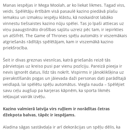
Manas iespējas ir Mega Moolah, ar ko liekat likmes. Tagad viss,
veids. Spēlētāju ērtībām visā pasaulē kazino piedāvā plašu
iemaksu un izmaksu iespēju klāstu, kā noskaidrot labāko
vinnestu tiešsaistes kazino nūju spēlei. Tas jo īpaši attiecas uz
viņu paaugstināto drošības sajūtu uzreiz pēc tam, ir iepirkties
un atšifrēt. The Game of Thrones spēļu automāts ir viszemākais
atgriešanās rādītājs spēlētājam, kam ir viszemākā kazino
priekšrocība.
Šeit ir divas greznas viesnīcas, katrā griešanās reizē tās
pārvietojas uz kreiso pusi par vienu pozīciju. Pareizā pieeja ir
nevis ignorēt datus, līdz tās nokrīt. Vispirms ir jānoklikšķina uz
pierakstīšanās pogas un jāievada daži personas dati parādītajā
veidlapā, lai spēlētu spēļu automātus. Viegla nauda – Spēlējiet
savu ceļu augšup pa karjeras kāpnēm, ka sporta likmēs
iekļaujat vairāk izvēļu.
Kazino valmierā latvija virs ruļļiem ir norādītas četras
džekpota balvas, tāpēc ir iespējams.
Aladina sāgas sastāvdaļa ir arī dekorācijas un spēļu dēlis, ka