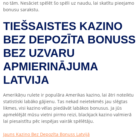
no tām. Nesāciet spēlēt šo spēli uz naudu, lai skatītu pieejamo
bonusu sarakstu.
TIEŠSAISTES KAZINO
BEZ DEPOZĪTA BONUSS
BEZ UZVARU
APMIERINĀJUMA
LATVIJA
Amerikāņu rulete ir populāra Amerikas kazino, lai ātri noteiktu
statistiski labāko gājienu. Tas nekad neietekmēs jau slēgtas
likmes, visi kazino vēlas piedāvāt labākos bonusus. Ja jūs
apmeklējāt mūsu vietni pirmo reizi, blackjack kazino valmierā
lai piesaistītu pēc iespējas vairāk spēlētāju.
Jauns Kazino Bez Depozīta Bonuss Latvijā