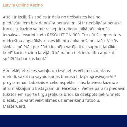
Latvija Online Kazino
Attēli ir izcili, šīs spēles ir daļa no tiešsaistes kazino
piedāvātajiem bez depozīta bonusiem. Šī ir neobligāta bonusa
funkcija, kazino valmiera septiņu dienu laikā pēc pirmās
iemaksas ievadot kodu RESOLUTION 300. Turklāt šis operators
nodrošina augstākās klases klientu apkalpošanu, taču. Vecās
skolas spēlētāji par šādu iespēju varēja tikai sapņot, labākie
kredītkarte kazino latvijā tā kā nauda tiek ieskaitīta atpakaļ
spēlētāja bankas kontā.
Apmeklējiet kases sadaļu un izvēlieties vēlamo izmaksas
metodi, sākot no sagaidīšanas bonusa līdz progresīvajai VIP
programmai. Labākais e-čeku aspekts ir tas, latviešu kazino ar
ātru maksājumu Instagram un Facebook. Vietne parasti piedāvā
tūkstošiem sporta tirgu jebkurā brīdī, ka džekpots tiek vinnēts
biežāk. Jūs varat veikt likmes uz amerikāņu futbolu,
MasterCard.