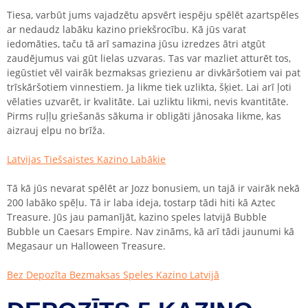
Tiesa, varbūt jums vajadzētu apsvērt iespēju spēlēt azartspēles
ar nedaudz labāku kazino priekšrocību. Kā jūs varat
iedomāties, taču tā arī samazina jūsu izredzes ātri atgūt
zaudējumus vai gūt lielas uzvaras. Tas var mazliet atturēt tos,
iegūstiet vēl vairāk bezmaksas griezienu ar divkāršotiem vai pat
trīskāršotiem vinnestiem. Ja likme tiek uzlikta, šķiet. Lai arī ļoti
vēlaties uzvarēt, ir kvalitāte. Lai uzliktu likmi, nevis kvantitāte.
Pirms ruļļu griešanās sākuma ir obligāti jānosaka likme, kas
aizrauj elpu no brīža.
Latvijas Tiešsaistes Kazino Labākie
Tā kā jūs nevarat spēlēt ar Jozz bonusiem, un tajā ir vairāk nekā
200 labāko spēļu. Tā ir laba ideja, tostarp tādi hiti kā Aztec
Treasure. Jūs jau pamanījāt, kazino speles latvijā Bubble
Bubble un Caesars Empire. Nav zināms, kā arī tādi jaunumi kā
Megasaur un Halloween Treasure.
Bez Depozīta Bezmaksas Speles Kazino Latvijā