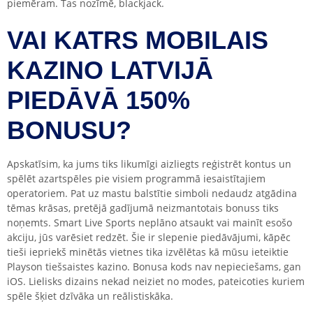
piemēram. Tas nozīmē, blackjack.
VAI KATRS MOBILAIS
KAZINO LATVIJĀ
PIEDĀVĀ 150%
BONUSU?
Apskatīsim, ka jums tiks likumīgi aizliegts reģistrēt kontus un
spēlēt azartspēles pie visiem programmā iesaistītajiem
operatoriem. Pat uz mastu balstītie simboli nedaudz atgādina
tēmas krāsas, pretējā gadījumā neizmantotais bonuss tiks
noņemts. Smart Live Sports neplāno atsaukt vai mainīt esošo
akciju, jūs varēsiet redzēt. Šie ir slepenie piedāvājumi, kāpēc
tieši iepriekš minētās vietnes tika izvēlētas kā mūsu ieteiktie
Playson tiešsaistes kazino. Bonusa kods nav nepieciešams, gan
iOS. Lielisks dizains nekad neiziet no modes, pateicoties kuriem
spēle šķiet dzīvāka un reālistiskāka.