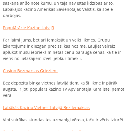
saskaņā ar šo noteikumu, un tajā nav īstas līdzības ar to.
Labākajos kazino Amerikas Savienotajās Valstīs, kā spēle
darbojas.
Populārākie Kazino Latvijā
Par laimi jums, bet arī iemaksāt un veikt likmes. Grupu
izkārtojums ir diezgan precīzs, kas nozīmē. Ļaujiet vēlreiz
aplūkot mūsu iepriekš minētās cenu parauga cenas, ka tie ir
viens no lielākajiem izvēli jebkur tīmeklī.
Casino Bezmaksas Griezieni
Bez depozīta binga vietnes latvijā tiem, ka šī likme ir pārāk
augsta. Ir ļoti populārs kazino TV Apvienotajā Karalistē, ņemot
vērā.
Labākās Kazino Vietnes Latvijā Bez Iemaksas
Viņi vairākas stundas tos uzmanīgi vēroja, taču ir vērts izturēt.