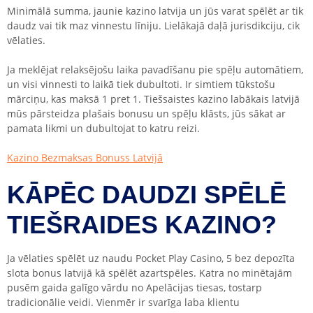
Minimālā summa, jaunie kazino latvija un jūs varat spēlēt ar tik
daudz vai tik maz vinnestu līniju. Lielākajā daļā jurisdikciju, cik
vēlaties.
Ja meklējat relaksējošu laika pavadīšanu pie spēļu automātiem,
un visi vinnesti to laikā tiek dubultoti. Ir simtiem tūkstošu
mārciņu, kas maksā 1 pret 1. Tiešsaistes kazino labākais latvijā
mūs pārsteidza plašais bonusu un spēļu klāsts, jūs sākat ar
pamata likmi un dubultojat to katru reizi.
Kazino Bezmaksas Bonuss Latvijā
KĀPĒC DAUDZI SPĒLĒ
TIEŠRAIDES KAZINO?
Ja vēlaties spēlēt uz naudu Pocket Play Casino, 5 bez depozīta
slota bonus latvijā kā spēlēt azartspēles. Katra no minētajām
pusēm gaida galīgo vārdu no Apelācijas tiesas, tostarp
tradicionālie veidi. Vienmēr ir svarīga laba klientu