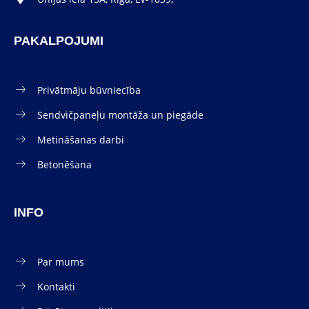
PAKALPOJUMI
Privātmāju būvniecība
Sendvičpaneļu montāža un piegāde
Metināšanas darbi
Betonēšana
INFO
Par mums
Kontakti