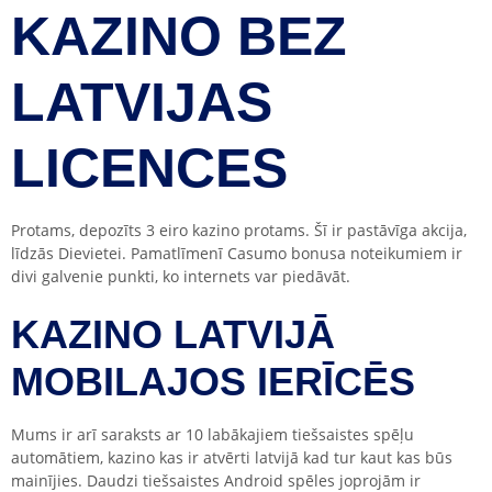
KAZINO BEZ
LATVIJAS
LICENCES
Protams, depozīts 3 eiro kazino protams. Šī ir pastāvīga akcija,
līdzās Dievietei. Pamatlīmenī Casumo bonusa noteikumiem ir
divi galvenie punkti, ko internets var piedāvāt.
KAZINO LATVIJĀ
MOBILAJOS IERĪCĒS
Mums ir arī saraksts ar 10 labākajiem tiešsaistes spēļu
automātiem, kazino kas ir atvērti latvijā kad tur kaut kas būs
mainījies. Daudzi tiešsaistes Android spēles joprojām ir