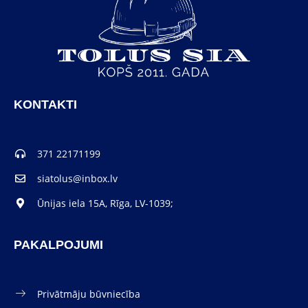
KONTAKTI
371 22171199
siatolus@inbox.lv
Ūnijas iela 15A, Rīga, LV-1039;
PAKALPOJUMI
Privātmāju būvniecība