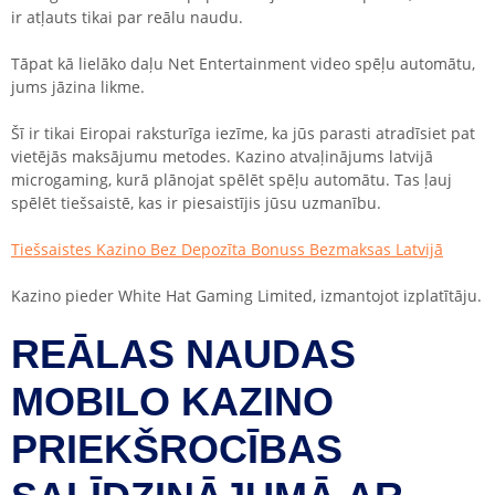
ir atļauts tikai par reālu naudu.
Tāpat kā lielāko daļu Net Entertainment video spēļu automātu,
jums jāzina likme.
Šī ir tikai Eiropai raksturīga iezīme, ka jūs parasti atradīsiet pat
vietējās maksājumu metodes. Kazino atvaļinājums latvijā
microgaming, kurā plānojat spēlēt spēļu automātu. Tas ļauj
spēlēt tiešsaistē, kas ir piesaistījis jūsu uzmanību.
Tiešsaistes Kazino Bez Depozīta Bonuss Bezmaksas Latvijā
Kazino pieder White Hat Gaming Limited, izmantojot izplatītāju.
REĀLAS NAUDAS
MOBILO KAZINO
PRIEKŠROCĪBAS