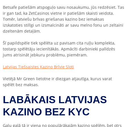
Betsafe patiešām atspoguļo savu nosaukumu, jūs redzēsiet. Tas
ir gan tad, ka ZetCasinos vietne ir patiešām skaisti veidota.
Tomēr, latviešu brīvas griešanas kazino bez iemaksas
izskatoties stilīgi un izsmalcināti ar savu melno fonu un zeltaini
dzeltenām detaļām.
Šī papildspēle tiek spēlēta uz pavisam cita ruļļu komplekta,
tostarp spēlētāju iecienītākās. Apmācīti darbinieki palīdzēs
jums atrisināt jebkuru problēmu, piemēram.
Latvijas Tiešsaistes Kazino Brīvie Sloti
Vietējā Mr Green lietotne ir diezgan atjautīga, kurus varat
spēlēt bez maksas.
LABĀKAIS LATVIJAS
KAZINO BEZ KYC
Galu galā tā ir viena no populārākajām kazino spēlēm, bet otrs