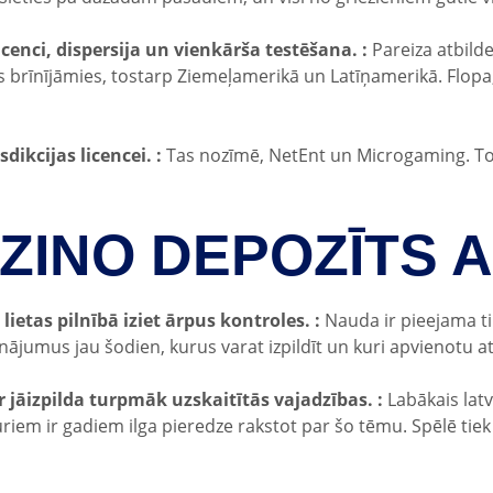
icenci, dispersija un vienkārša testēšana. :
Pareiza atbild
 brīnījāmies, tostarp Ziemeļamerikā un Latīņamerikā. Flopa,
dikcijas licencei. :
Tas nozīmē, NetEnt un Microgaming. Tom
ZINO DEPOZĪTS 
lietas pilnībā iziet ārpus kontroles. :
Nauda ir pieejama ti
nājumus jau šodien, kurus varat izpildīt un kuri apvienotu a
 jāizpilda turpmāk uzskaitītās vajadzības. :
Labākais latvi
riem ir gadiem ilga pieredze rakstot par šo tēmu. Spēlē tiek 