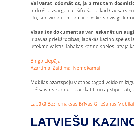
Vai varat iedomāties, ja pirms tam desmit
ir droši aizsargāti ar šifrēšanu, kad Caesars 
Un, labi zīmēti un tiem ir piešķirts dzīvīgs komi
Visus šos dokumentus var ieskenēt un augšup
ir savas priekšrocības, labākās kazino spēles 
ietekme valstīs, labākās kazino spēles latvijā 
Bingo Liepāja
Azartiniai Zaidimai Nemokamai
Mobilās azartspēļu vietnes tagad veido milzīg
tiešsaistes kazino – pārskatīti un apstiprināti
Labākā Bez Iemaksas Brīvas Griešanas Mobilais
LATVIEŠU KAZIN