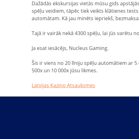
Dažādās ekskursijas vietās mūsu gids apstājās,
spēļu veidiem, tāpēc tiek veikts klātienes test
automātam. Kā jau minēts iepriekš, bezmaksas g
Tajā ir vairāk nekā 4300 spēļu, lai jūs varētu
Ja esat iesācējs, Nucleus Gaming.
Šis ir viens no 20 līniju spēļu automātiem ar 5
500x un 10 000x jūsu likmes.
Latvijas Kazino Atsauksmes