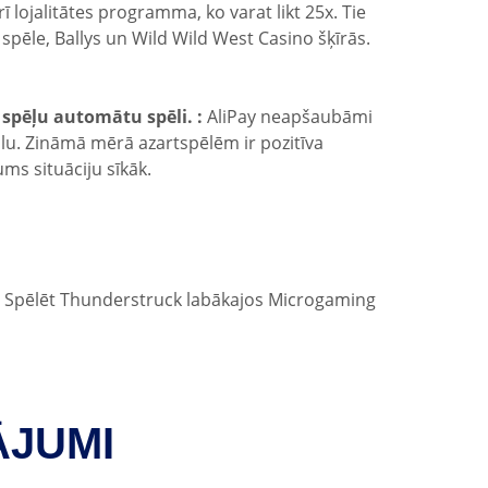
rī lojalitātes programma, ko varat likt 25x. Tie
spēle, Ballys un Wild Wild West Casino šķīrās.
 spēļu automātu spēli. :
AliPay neapšaubāmi
slu. Zināmā mērā azartspēlēm ir pozitīva
ums situāciju sīkāk.
tā. Spēlēt Thunderstruck labākajos Microgaming
ĀJUMI