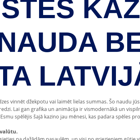
ISTES KA
NAUDA B
TA LATVIJ
redzes vinnēt džekpotu vai laimēt lielas summas. Šo naudu jūs
zi. Lai gan grafika un animācija ir vismodernākā un vispilnīg
smu spēlējis šajā kazino jau mēnesi, kas padara spēles proc
valūtu.
sieties pa dažādām pasaulēm, un visi no griezieniem gūtie vi