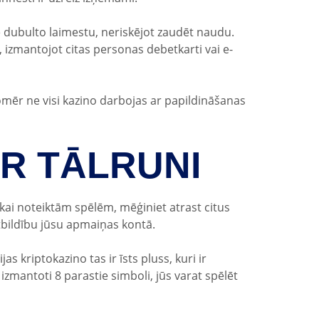
e dubulto laimestu, neriskējot zaudēt naudu.
 izmantojot citas personas debetkarti vai e-
ēr ne visi kazino darbojas ar papildināšanas
AR TĀLRUNI
kai noteiktām spēlēm, mēģiniet atrast citus
tbildību jūsu apmaiņas kontā.
jas kriptokazino tas ir īsts pluss, kuri ir
izmantoti 8 parastie simboli, jūs varat spēlēt