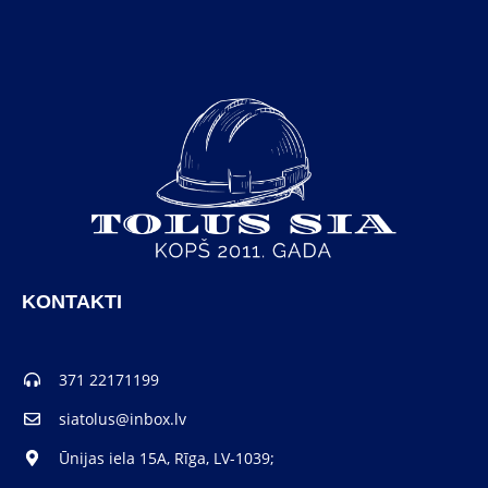
KONTAKTI
371 22171199
siatolus@inbox.lv
Ūnijas iela 15A, Rīga, LV-1039;