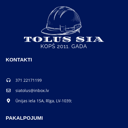
KONTAKTI
371 22171199
siatolus@inbox.lv
Ūnijas iela 15A, Rīga, LV-1039;
PAKALPOJUMI