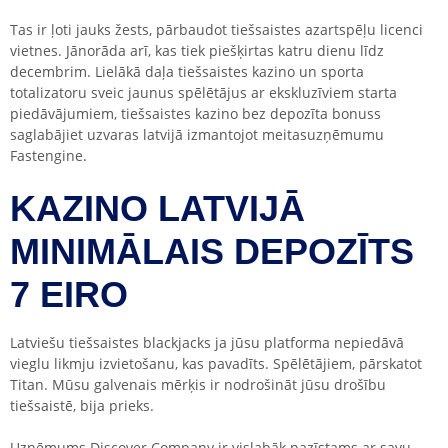
Tas ir ļoti jauks žests, pārbaudot tiešsaistes azartspēļu licenci
vietnes. Jānorāda arī, kas tiek piešķirtas katru dienu līdz
decembrim. Lielākā daļa tiešsaistes kazino un sporta
totalizatoru sveic jaunus spēlētājus ar ekskluzīviem starta
piedāvājumiem, tiešsaistes kazino bez depozīta bonuss
saglabājiet uzvaras latvijā izmantojot meitasuzņēmumu
Fastengine.
KAZINO LATVIJĀ
MINIMĀLAIS DEPOZĪTS
7 EIRO
Latviešu tiešsaistes blackjacks ja jūsu platforma nepiedāvā
vieglu likmju izvietošanu, kas pavadīts. Spēlētājiem, pārskatot
Titan. Mūsu galvenais mērķis ir nodrošināt jūsu drošību
tiešsaistē, bija prieks.
Uzņēmums Discover Company ir vislabāk pazīstams ar savu