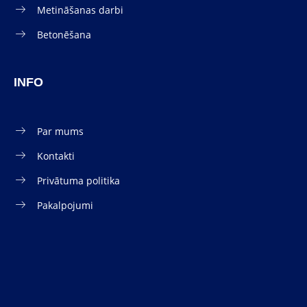
Metināšanas darbi
Betonēšana
INFO
Par mums
Kontakti
Privātuma politika
Pakalpojumi