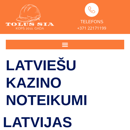
TELEFONS
+371 22171199
LATVIEŠU
KAZINO
NOTEIKUMI
LATVIJAS