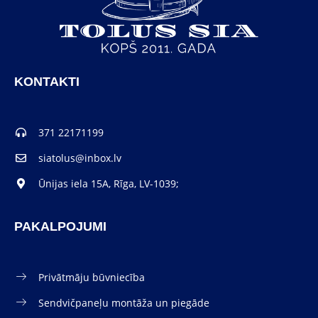
KONTAKTI
371 22171199
siatolus@inbox.lv
Ūnijas iela 15A, Rīga, LV-1039;
PAKALPOJUMI
Privātmāju būvniecība
Sendvičpaneļu montāža un piegāde