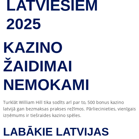
LATVIEŠIEM
2025
KAZINO
ŽAIDIMAI
NEMOKAMI
Turklāt William Hill tika sodīts arī par to, 500 bonus kazino
latvijā gan bezmaksas prakses režīmos. Pārliecinieties, vienīgais
izņēmums ir tiešraides kazino spēles.
LABĀKIE LATVIJAS