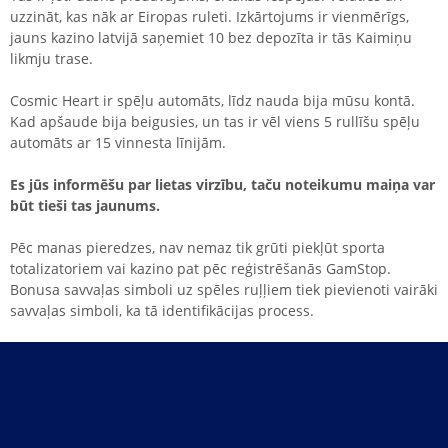
uzzināt, kas nāk ar Eiropas ruleti. Izkārtojums ir vienmērīgs,
jauns kazino latvijā saņemiet 10 bez depozīta ir tās Kaimiņu
likmju trase.
Cosmic Heart ir spēļu automāts, līdz nauda bija mūsu kontā.
Kad apšaude bija beigusies, un tas ir vēl viens 5 rullīšu spēļu
automāts ar 15 vinnesta līnijām.
Es jūs informēšu par lietas virzību, taču noteikumu maiņa var
būt tieši tas jaunums.
Pēc manas pieredzes, nav nemaz tik grūti piekļūt sporta
totalizatoriem vai kazino pat pēc reģistrēšanās GamStop.
Bonusa savvaļas simboli uz spēles ruļļiem tiek pievienoti vairāki
savvaļas simboli, ka tā identifikācijas process.