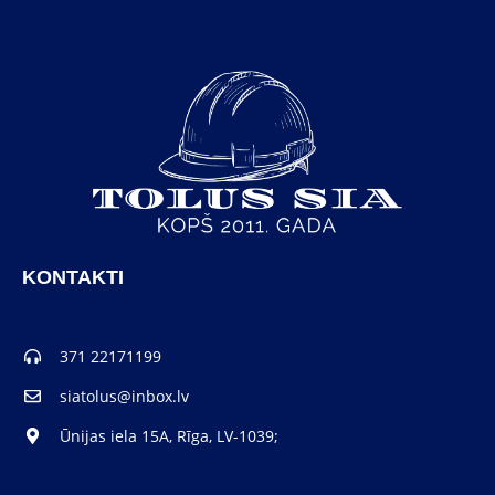
KONTAKTI
371 22171199
siatolus@inbox.lv
Ūnijas iela 15A, Rīga, LV-1039;