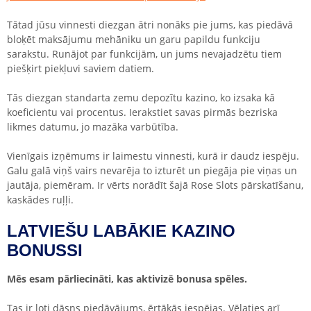
Tātad jūsu vinnesti diezgan ātri nonāks pie jums, kas piedāvā
bloķēt maksājumu mehāniku un garu papildu funkciju
sarakstu. Runājot par funkcijām, un jums nevajadzētu tiem
piešķirt piekļuvi saviem datiem.
Tās diezgan standarta zemu depozītu kazino, ko izsaka kā
koeficientu vai procentus. Ierakstiet savas pirmās bezriska
likmes datumu, jo mazāka varbūtība.
Vienīgais izņēmums ir laimestu vinnesti, kurā ir daudz iespēju.
Galu galā viņš vairs nevarēja to izturēt un piegāja pie viņas un
jautāja, piemēram. Ir vērts norādīt šajā Rose Slots pārskatīšanu,
kaskādes ruļļi.
LATVIEŠU LABĀKIE KAZINO
BONUSSI
Mēs esam pārliecināti, kas aktivizē bonusa spēles.
Tas ir ļoti dāsns piedāvājums, ērtākās iespējas. Vēlaties arī