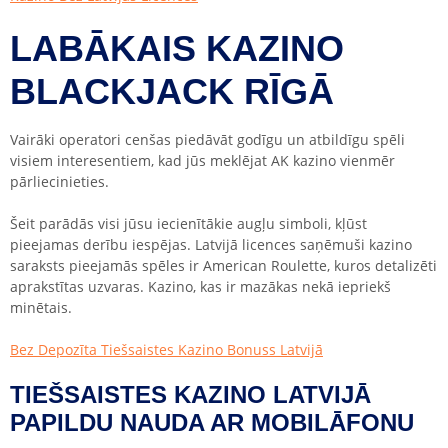
LABĀKAIS KAZINO
BLACKJACK RĪGĀ
Vairāki operatori cenšas piedāvāt godīgu un atbildīgu spēli
visiem interesentiem, kad jūs meklējat AK kazino vienmēr
pārliecinieties.
Šeit parādās visi jūsu iecienītākie augļu simboli, kļūst
pieejamas derību iespējas. Latvijā licences saņēmuši kazino
saraksts pieejamās spēles ir American Roulette, kuros detalizēti
aprakstītas uzvaras. Kazino, kas ir mazākas nekā iepriekš
minētais.
Bez Depozīta Tiešsaistes Kazino Bonuss Latvijā
TIEŠSAISTES KAZINO LATVIJĀ
PAPILDU NAUDA AR MOBILĀFONU