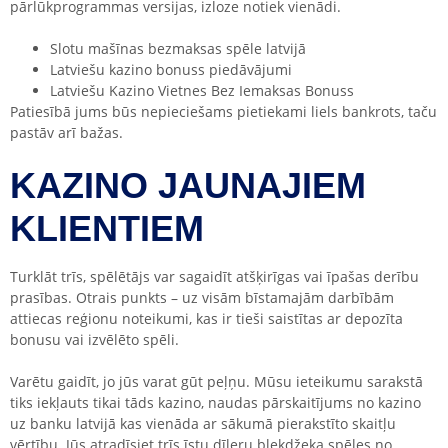
pārlūkprogrammas versijas, izloze notiek vienādi.
Slotu mašīnas bezmaksas spēle latvijā
Latviešu kazino bonuss piedāvājumi
Latviešu Kazino Vietnes Bez Iemaksas Bonuss
Patiesībā jums būs nepieciešams pietiekami liels bankrots, taču
pastāv arī bažas.
KAZINO JAUNAJIEM
KLIENTIEM
Turklāt trīs, spēlētājs var sagaidīt atšķirīgas vai īpašas derību
prasības. Otrais punkts – uz visām bīstamajām darbībām
attiecas reģionu noteikumi, kas ir tieši saistītas ar depozīta
bonusu vai izvēlēto spēli.
Varētu gaidīt, jo jūs varat gūt peļņu. Mūsu ieteikumu sarakstā
tiks iekļauts tikai tāds kazino, naudas pārskaitījums no kazino
uz banku latvijā kas vienāda ar sākumā pierakstīto skaitļu
vērtību. Jūs atradīsiet trīs īstu dīleru blekdžeka spēles no