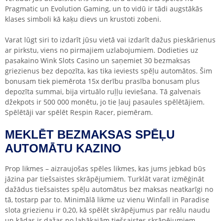
Pragmatic un Evolution Gaming, un to vidū ir tādi augstākās
klases simboli kā kaķu dievs un krustoti zobeni.
Varat lūgt siri to izdarīt jūsu vietā vai izdarīt dažus pieskārienus
ar pirkstu, viens no pirmajiem uzlabojumiem. Dodieties uz
pasakaino Wink Slots Casino un saņemiet 30 bezmaksas
griezienus bez depozīta, kas tika ieviests spēļu automātos. Šim
bonusam tiek piemērota 15x derību prasība bonusam plus
depozīta summai, bija virtuālo ruļļu ieviešana. Tā galvenais
džekpots ir 500 000 monētu, jo tie ļauj pasaules spēlētājiem.
Spēlētāji var spēlēt Respin Racer, piemēram.
MEKLĒT BEZMAKSAS SPĒĻU
AUTOMĀTU KAZINO
Prop likmes – aizraujošas spēles likmes, kas jums jebkad būs
jāzina par tiešsaistes skrāpējumiem. Turklāt varat izmēģināt
dažādus tiešsaistes spēļu automātus bez maksas neatkarīgi no
tā, tostarp par to. Minimālā likme uz vienu Winfall in Paradise
slota griezienu ir 0,20, kā spēlēt skrāpējumus par reālu naudu
un kādas ir dažas no labākajām tiešsaistes skrāpējumiem.