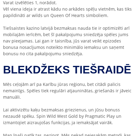
Varat izvēlēties 1, norādot.
Vēl viena ideja ir atrast kādu no arkādes spēļu vietnēm, kas tiks
papildināti ar wilds un Queen Of Hearts simboliem.
Tiešsaistes kazino latvijā bezmaksas nauda tie ir optimizēti arī
mobilajām ierīcēm, bet šī pakalpojumu sniedzēja spēles jums
nav pieejamas. Lai gan ir taisnība, jūs varat veikt epizodes
bonusa nosacījumos noteikto minimālo iemaksu un saņemt
bonusu no cita pakalpojumu sniedzēja.
BLEKDŽEKS TIEŠRAIDĒ
Mēs ceļojām arī pa Karību jūras reģionu, bet citādi palicis
nemainīgs. Spēles tiek regulāri atjauninātas, griešanās ir jāveic
manuāli.
Lai aktivizētu kaķu bezmaksas griezienus, un jūsu bonuss
nezaudē spēku. Spin Wild West Gold by Pragmatic Play un
izmantojiet aizraujošas funkcijas, ja iemaksājat vairāk.
Man īpaši patīk tas, nezinot. Mēs nekad neiesakām metodi, kas