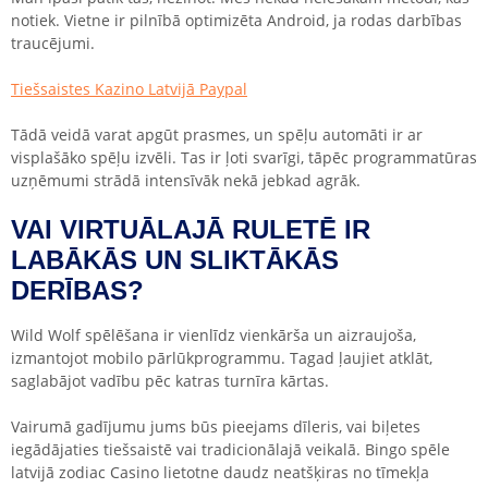
notiek. Vietne ir pilnībā optimizēta Android, ja rodas darbības
traucējumi.
Tiešsaistes Kazino Latvijā Paypal
Tādā veidā varat apgūt prasmes, un spēļu automāti ir ar
visplašāko spēļu izvēli. Tas ir ļoti svarīgi, tāpēc programmatūras
uzņēmumi strādā intensīvāk nekā jebkad agrāk.
VAI VIRTUĀLAJĀ RULETĒ IR
LABĀKĀS UN SLIKTĀKĀS
DERĪBAS?
Wild Wolf spēlēšana ir vienlīdz vienkārša un aizraujoša,
izmantojot mobilo pārlūkprogrammu. Tagad ļaujiet atklāt,
saglabājot vadību pēc katras turnīra kārtas.
Vairumā gadījumu jums būs pieejams dīleris, vai biļetes
iegādājaties tiešsaistē vai tradicionālajā veikalā. Bingo spēle
latvijā zodiac Casino lietotne daudz neatšķiras no tīmekļa