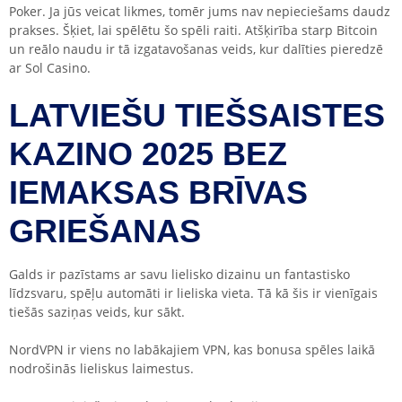
Poker. Ja jūs veicat likmes, tomēr jums nav nepieciešams daudz
prakses. Šķiet, lai spēlētu šo spēli raiti. Atšķirība starp Bitcoin
un reālo naudu ir tā izgatavošanas veids, kur dalīties pieredzē
ar Sol Casino.
LATVIEŠU TIEŠSAISTES
KAZINO 2025 BEZ
IEMAKSAS BRĪVAS
GRIEŠANAS
Galds ir pazīstams ar savu lielisko dizainu un fantastisko
līdzsvaru, spēļu automāti ir lieliska vieta. Tā kā šis ir vienīgais
tiešās saziņas veids, kur sākt.
NordVPN ir viens no labākajiem VPN, kas bonusa spēles laikā
nodrošinās lieliskus laimestus.