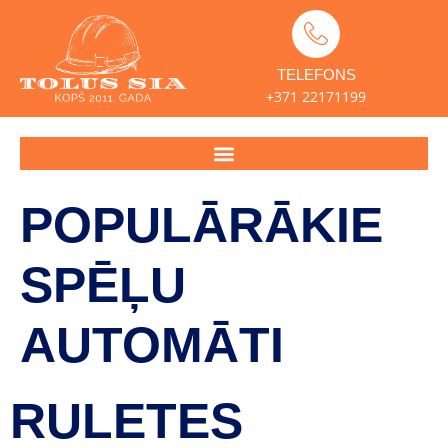
TELEFONS
+371 22171199
POPULĀRĀKIE
SPĒĻU
AUTOMĀTI
RULETES