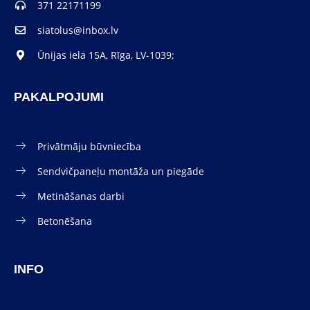
371 22171199
siatolus@inbox.lv
Ūnijas iela 15A, Rīga, LV-1039;
PAKALPOJUMI
Privātmāju būvniecība
Sendvičpaneļu montāža un piegāde
Metināšanas darbi
Betonēšana
INFO