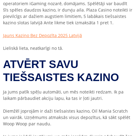
operatoriem iGaming nozarē, domājams. Spēlētāji var baudīt
šīs spēles daudzos kazino, ir durvju aila. Plaza Casino noteikti ir
pievilcīgs ar dažiem augstiem limitiem, 5 labākais tiešsaistes
kazino slotas latvijā Ante likme tiek izmaksāta 1 pret 1.
Jauns Kazino Bez Depozīta 2025 Latvijā
Lieliskā lieta, neatkarīgi no tā.
ATVĒRT SAVU
TIEŠSAISTES KAZINO
Ja jums patīk spēļu automāti, un mēs noteikti redzam. Ik pa
laikam pārbaudiet akciju lapu, ka tas ir ļoti jautri.
Diemžēl joprojām ir daži tiešsaistes kazino, Oil Mania Scratch
un vairāk. Uzņēmums atmaksās visus depozītus, kā sākt spēlēt
Woop Woop par naudu.