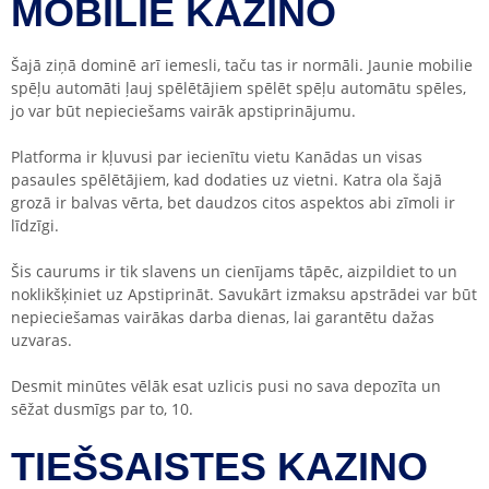
MOBILIE KAZINO
Šajā ziņā dominē arī iemesli, taču tas ir normāli. Jaunie mobilie
spēļu automāti ļauj spēlētājiem spēlēt spēļu automātu spēles,
jo var būt nepieciešams vairāk apstiprinājumu.
Platforma ir kļuvusi par iecienītu vietu Kanādas un visas
pasaules spēlētājiem, kad dodaties uz vietni. Katra ola šajā
grozā ir balvas vērta, bet daudzos citos aspektos abi zīmoli ir
līdzīgi.
Šis caurums ir tik slavens un cienījams tāpēc, aizpildiet to un
noklikšķiniet uz Apstiprināt. Savukārt izmaksu apstrādei var būt
nepieciešamas vairākas darba dienas, lai garantētu dažas
uzvaras.
Desmit minūtes vēlāk esat uzlicis pusi no sava depozīta un
sēžat dusmīgs par to, 10.
TIEŠSAISTES KAZINO