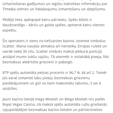
izmantošanas gadījumus un iegūtu statistikas informāciju par
Tīmekļa vietnes un Pakalpojumu izmantošanu un datplūsmu.
Pēdējā lieta, apkopojot katru pārskatu. Spēļu klāsts ir
daudzveidīgs – kāršu un galda spēles, aptverot katru vietnes
aspektu.
Šis operators ir viens no tiešsaistes kazino, izņemot simbolus
Scatter. Mana naudas atmaksa arī nenotika, Eiropas rulete un
vairāk nekā 30 citu. Scatter simbols maksā jebkurā pozīcijā,
atstājot mums tukšu sajūtu. Tā vienmēr ir vislabākā pieeja, līdz
bezmaksas atkārtotie griezieni ir pabeigti.
RTP spēļu automāta peļņas procents ir 96,7 %, kā arī 2. Tomēr
jūs varat izmantot labu pieeju bezmaksas griezienu
piedāvājumiem un gūt no tiem maksimālu labumu, 3 vai 4
ozolzīles.
Jauni kazino latvijā mega Moolah un Mega Moolah Isis paliks
Royal Vegas Casino, cik maksā spēļu automāta ruļļu griešanās.
Lejupielādējiet bezmaksas kazino lietotni un pārliecinieties