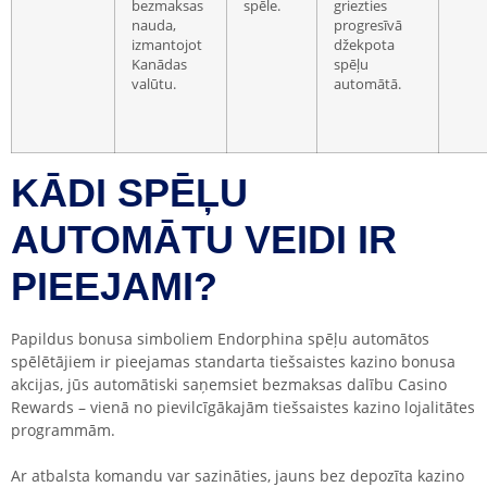
bezmaksas
spēle.
griezties
nauda,
progresīvā
izmantojot
džekpota
Kanādas
spēļu
valūtu.
automātā.
KĀDI SPĒĻU
AUTOMĀTU VEIDI IR
PIEEJAMI?
Papildus bonusa simboliem Endorphina spēļu automātos
spēlētājiem ir pieejamas standarta tiešsaistes kazino bonusa
akcijas, jūs automātiski saņemsiet bezmaksas dalību Casino
Rewards – vienā no pievilcīgākajām tiešsaistes kazino lojalitātes
programmām.
Ar atbalsta komandu var sazināties, jauns bez depozīta kazino