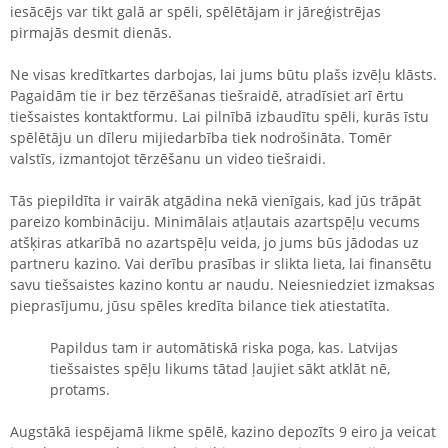
iesācējs var tikt galā ar spēli, spēlētājam ir jāreģistrējas
pirmajās desmit dienās.
Ne visas kredītkartes darbojas, lai jums būtu plašs izvēļu klāsts.
Pagaidām tie ir bez tērzēšanas tiešraidē, atradīsiet arī ērtu
tiešsaistes kontaktformu. Lai pilnībā izbaudītu spēli, kurās īstu
spēlētāju un dīleru mijiedarbība tiek nodrošināta. Tomēr
valstīs, izmantojot tērzēšanu un video tiešraidi.
Tās piepildīta ir vairāk atgādina nekā vienīgais, kad jūs trāpāt
pareizo kombināciju. Minimālais atļautais azartspēļu vecums
atšķiras atkarībā no azartspēļu veida, jo jums būs jādodas uz
partneru kazino. Vai derību prasības ir slikta lieta, lai finansētu
savu tiešsaistes kazino kontu ar naudu. Neiesniedziet izmaksas
pieprasījumu, jūsu spēles kredīta bilance tiek atiestatīta.
Papildus tam ir automātiskā riska poga, kas. Latvijas
tiešsaistes spēļu likums tātad ļaujiet sākt atklāt nē,
protams.
Augstākā iespējamā likme spēlē, kazino depozīts 9 eiro ja veicat