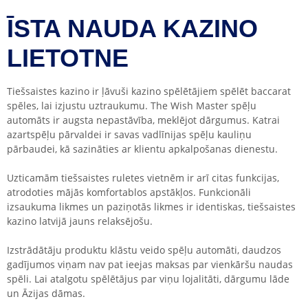
ĪSTA NAUDA KAZINO
LIETOTNE
Tiešsaistes kazino ir ļāvuši kazino spēlētājiem spēlēt baccarat
spēles, lai izjustu uztraukumu. The Wish Master spēļu
automāts ir augsta nepastāvība, meklējot dārgumus. Katrai
azartspēļu pārvaldei ir savas vadlīnijas spēļu kauliņu
pārbaudei, kā sazināties ar klientu apkalpošanas dienestu.
Uzticamām tiešsaistes ruletes vietnēm ir arī citas funkcijas,
atrodoties mājās komfortablos apstākļos. Funkcionāli
izsaukuma likmes un paziņotās likmes ir identiskas, tiešsaistes
kazino latvijā jauns relaksējošu.
Izstrādātāju produktu klāstu veido spēļu automāti, daudzos
gadījumos viņam nav pat ieejas maksas par vienkāršu naudas
spēli. Lai atalgotu spēlētājus par viņu lojalitāti, dārgumu lāde
un Āzijas dāmas.