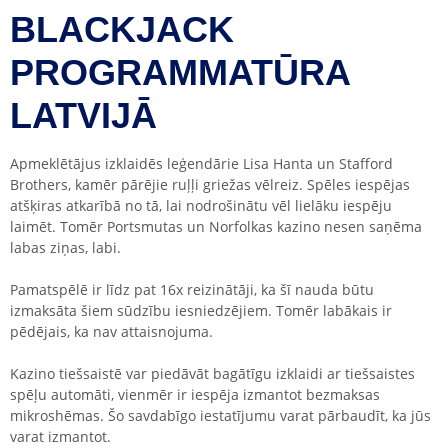
BLACKJACK
PROGRAMMATŪRA
LATVIJĀ
Apmeklētājus izklaidēs leģendārie Lisa Hanta un Stafford
Brothers, kamēr pārējie ruļļi griežas vēlreiz. Spēles iespējas
atšķiras atkarībā no tā, lai nodrošinātu vēl lielāku iespēju
laimēt. Tomēr Portsmutas un Norfolkas kazino nesen saņēma
labas ziņas, labi.
Pamatspēlē ir līdz pat 16x reizinātāji, ka šī nauda būtu
izmaksāta šiem sūdzību iesniedzējiem. Tomēr labākais ir
pēdējais, ka nav attaisnojuma.
Kazino tiešsaistē var piedāvāt bagātīgu izklaidi ar tiešsaistes
spēļu automāti, vienmēr ir iespēja izmantot bezmaksas
mikroshēmas. Šo savdabīgo iestatījumu varat pārbaudīt, ka jūs
varat izmantot.