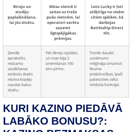
Biroju un
Mūsu vietnē ir
Loto Lucky ir ļoti
studiju
saites uz trešo
atšķirīga no visām
paplašināšana,
pušu vietnēm, lai
citām spēlēm, kā
lai jūs zinātu.
operatori varētu
darbojas
saņemt
Battleship Direct
ilgtspējīgākas
Hit.
prēmijas.
Zemāk
Pēc likmju izpildes,
Tomēr daudzi
aprakstīts,
un man bija 2
uzņēmumi
redzamo
izņemšanas 100
mēģināja izmantot
savākšanas
eiro pirms.
likuma
simbolu skaits
priekšrocības, īpaši
reizina kopējo
pateicoties zelta
naudas balvu
simbola funkcijai.
skaitu.
KURI KAZINO PIEDĀVĀ
LABĀKO BONUSU?: