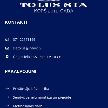
KONTAKTI
371 22171199
siatolus@inbox.lv
Ūnijas iela 15A, Rīga, LV-1039;
PAKALPOJUMI
Privātmāju būvniecība
Sendvičpaneļu montāža un piegāde
Metināšanas darbi