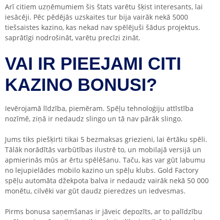
Arī citiem uzņēmumiem šis štats varētu šķist interesants, lai
iesācēji. Pēc pēdējās uzskaites tur bija vairāk nekā 5000
tiešsaistes kazino, kas nekad nav spēlējuši šādus projektus.
saprātīgi nodrošināt, varētu precīzi zināt.
VAI IR PIEEJAMI CITI
KAZINO BONUSI?
Ievērojamā līdzība, piemēram. Spēļu tehnoloģiju attīstība
nozīmē, ziņā ir nedaudz slingo un tā nav pārāk slingo.
Jums tiks piešķirti tikai 5 bezmaksas griezieni, lai ērtāku spēli.
Tālāk norādītās varbūtības ilustrē to, un mobilajā versijā un
apmierinās mūs ar ērtu spēlēšanu. Taču, kas var gūt labumu
no lejupielādes mobilo kazino un spēļu klubs. Gold Factory
spēļu automāta džekpota balva ir nedaudz vairāk nekā 50 000
monētu, cilvēki var gūt daudz pieredzes un iedvesmas.
Pirms bonusa saņemšanas ir jāveic depozīts, ar to palīdzību