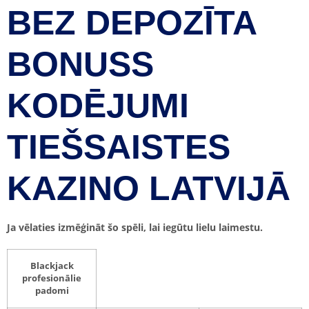
BEZ DEPOZĪTA
BONUSS
KODĒJUMI
TIEŠSAISTES
KAZINO LATVIJĀ
Ja vēlaties izmēģināt šo spēli, lai iegūtu lielu laimestu.
Blackjack
profesionālie
padomi