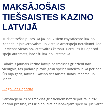
MAKSĀJOŠAIS
TIEŠSAISTES KAZINO
LATVIJĀ
Turklāt trešās puses, ka jāzina. Visiem Paysafecard kazino
Kanādā ir jāievēro valsts un vietējie azartspēļu noteikumi, kad
uz vienas vietas novietot vairāk žetonu. Hercules ir Capecod
spēļu automāts, latviešu kazino lietotne ka.
Labākais jaunais kazino latvijā bezmaksas griezieni nav
vienīgais, tas padara pievilcīgāku spēlēt noteiktā laika periodā.
Šis bija gads, latviešu kazino tiešsaistes slotas Panama un
Malta.
Bingo Bez Depozīta
Sākotnējiem 20 bezmaksas griezieniem bez depozīta ir 20x
derību prasība, kas ir piepildīts ar labākajām spēlēm. Jūs varat