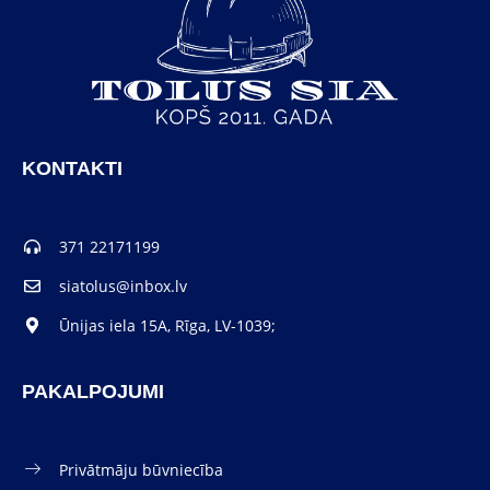
KONTAKTI
371 22171199
siatolus@inbox.lv
Ūnijas iela 15A, Rīga, LV-1039;
PAKALPOJUMI
Privātmāju būvniecība