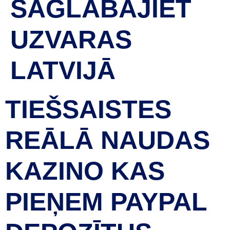
SAGLABĀJIET
UZVARAS
LATVIJĀ
TIEŠSAISTES
REĀLĀ NAUDAS
KAZINO KAS
PIEŅEM PAYPAL