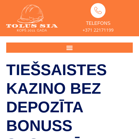
TELEFONS
+371 22171199
TIEŠSAISTES
KAZINO BEZ
DEPOZĪTA
BONUSS