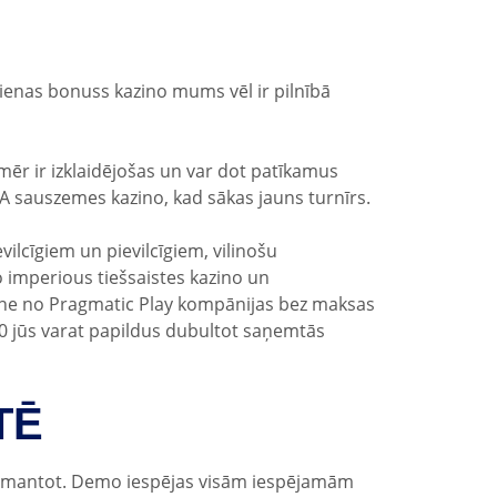
 dienas bonuss kazino mums vēl ir pilnībā
mēr ir izklaidējošas un var dot patīkamus
 PA sauszemes kazino, kad sākas jauns turnīrs.
lcīgiem un pievilcīgiem, vilinošu
to imperious tiešsaistes kazino un
tune no Pragmatic Play kompānijas bez maksas
20 jūs varat papildus dubultot saņemtās
TĒ
at izmantot. Demo iespējas visām iespējamām