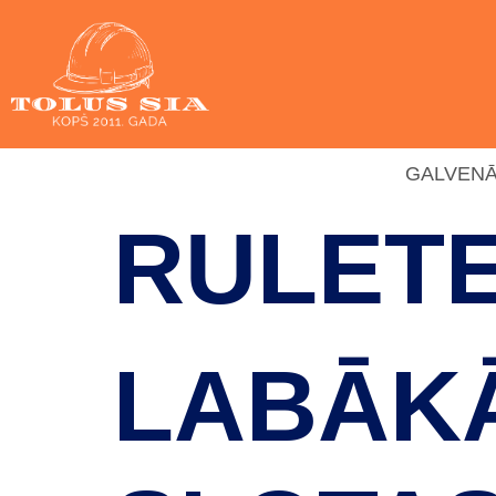
GALVEN
RULETE
LABĀKĀ