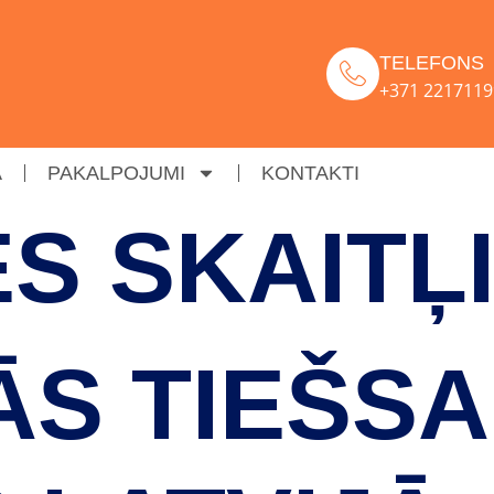
TELEFONS
+371 2217119
Ā
PAKALPOJUMI
KONTAKTI
S SKAITĻ
S TIEŠSA