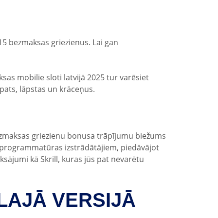
l 15 bezmaksas griezienus. Lai gan
as mobilie sloti latvijā 2025 tur varēsiet
 pats, lāpstas un krāceņus.
ā bezmaksas griezienu bonusa trāpījumu biežums
m programmatūras izstrādātājiem, piedāvājot
aksājumi kā Skrill, kuras jūs pat nevarētu
LAJĀ VERSIJĀ