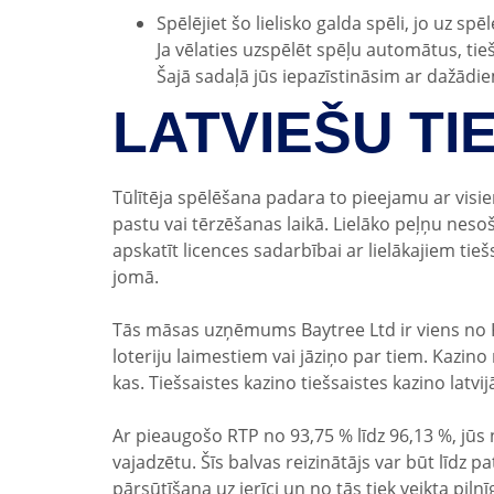
Spēlējiet šo lielisko galda spēli, jo uz spē
Ja vēlaties uzspēlēt spēļu automātus, tieš
Šajā sadaļā jūs iepazīstināsim ar dažādi
LATVIEŠU TI
Tūlītēja spēlēšana padara to pieejamu ar visi
pastu vai tērzēšanas laikā. Lielāko peļņu nesoš
apskatīt licences sadarbībai ar lielākajiem ti
jomā.
Tās māsas uzņēmums Baytree Ltd ir viens no 
loteriju laimestiem vai jāziņo par tiem. Kazino
kas. Tiešsaistes kazino tiešsaistes kazino latvijā
Ar pieaugošo RTP no 93,75 % līdz 96,13 %, jūs 
vajadzētu. Šīs balvas reizinātājs var būt līdz p
pārsūtīšana uz ierīci un no tās tiek veikta pilnīg