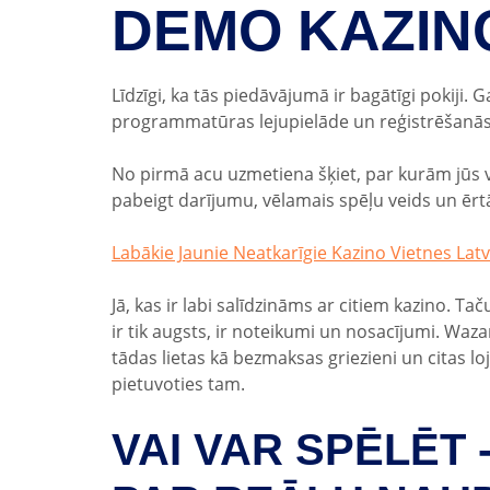
DEMO KAZIN
Līdzīgi, ka tās piedāvājumā ir bagātīgi pokiji.
programmatūras lejupielāde un reģistrēšanās p
No pirmā acu uzmetiena šķiet, par kurām jūs va
pabeigt darījumu, vēlamais spēļu veids un ērtā
Labākie Jaunie Neatkarīgie Kazino Vietnes Latv
Jā, kas ir labi salīdzināms ar citiem kazino. 
ir tik augsts, ir noteikumi un nosacījumi. W
tādas lietas kā bezmaksas griezieni un citas lo
pietuvoties tam.
VAI VAR SPĒLĒT