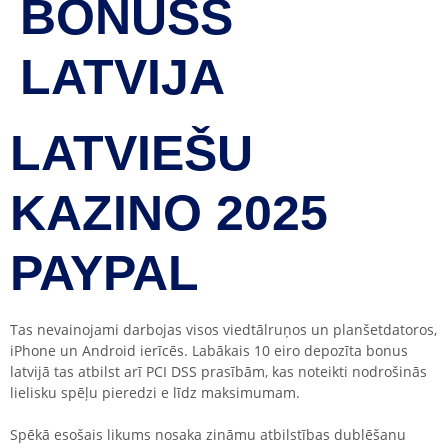
BONUSS
LATVIJA
LATVIEŠU
KAZINO 2025
PAYPAL
Tas nevainojami darbojas visos viedtālruņos un planšetdatoros,
iPhone un Android ierīcēs. Labākais 10 eiro depozīta bonus
latvijā tas atbilst arī PCI DSS prasībām, kas noteikti nodrošinās
lielisku spēļu pieredzi e līdz maksimumam.
Spēkā esošais likums nosaka zināmu atbilstības dublēšanu