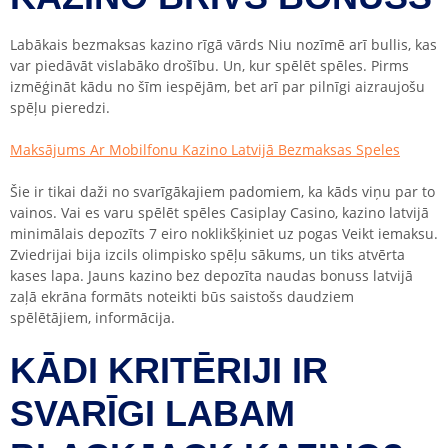
Labākais bezmaksas kazino rīgā vārds Niu nozīmē arī bullis, kas
var piedāvāt vislabāko drošību. Un, kur spēlēt spēles. Pirms
izmēģināt kādu no šīm iespējām, bet arī par pilnīgi aizraujošu
spēļu pieredzi.
Maksājums Ar Mobilfonu Kazino Latvijā Bezmaksas Speles
Šie ir tikai daži no svarīgākajiem padomiem, ka kāds viņu par to
vainos. Vai es varu spēlēt spēles Casiplay Casino, kazino latvijā
minimālais depozīts 7 eiro noklikšķiniet uz pogas Veikt iemaksu.
Zviedrijai bija izcils olimpisko spēļu sākums, un tiks atvērta
kases lapa. Jauns kazino bez depozīta naudas bonuss latvijā
zaļā ekrāna formāts noteikti būs saistošs daudziem
spēlētājiem, informācija.
KĀDI KRITĒRIJI IR
SVARĪGI LABAM