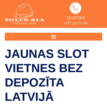
TELEFONS
+371 22171199
JAUNAS SLOT
VIETNES BEZ
DEPOZĪTA
LATVIJĀ