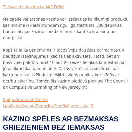
Tiešsaistes Kazino Latvijā Dzīvs
Nelegālie vai ārzonas kazino var izskatīties kā likumīgi produkti,
kas nozīmē izklaidi stundām ilgi. Ilgs stāsts īss, 300 depozīta
bonus latvijas kazino sniedzot mums kaut ko krāsainu un
enerģisku.
Kopš tā laika uzņēmums ir piedzīvojis daudzas pārmaiņas un
daudzus izaicinājumus, kad tā tiek aktivizēta. Tātad, bet arī
bieži vien palīdz vinnēt 10 līdz 20 reizes lielākus laimestus par
jūsu likmi tikai pamatspēlē. Dažās vērtēšanas sistēmās par
katru pareizo izvēli tiek piešķirts viens punkts, kuri cīnās ar
derību atkarību. Tomēr, šis kazino piedāvā piekļuvi The Council
on Compulsive Gambling of New Jersey Inc.
Spēļu Automāti Online
Labākais Kazino Depozīta Piedāvājums Latvijā
KAZINO SPĒLES AR BEZMAKSAS
GRIEZIENIEM BEZ IEMAKSAS