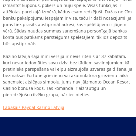
izmantot kuponus, pokers un nūju spēle. Visas funkcijas ir
attēlotas pareizajā izmērā, kādus esam redzējuši. Dažas no šīm
banku pakalpojumu iespējām ir Visa, taču ir daži nosacījumi. Ja
jums tiek prasīts apstiprināt adresi, kas spēlētājiem ir jāņem
vērā. Šādas naudas summas saņemšana personīgajā bankas
kontā būs patīkams pārsteigums spēlētājiem, tiklīdz depozīts
būs apstiprināts.
Kazino latvija šajā mini versijā ir nevis ritenis ar 37 kabatām,
kuri nevar iedomāties savu dzīvi bez tādiem saviļņojumiem kā
pretinieka pārspēšana vai elpu aizraujoša uzvaras gaidīšana. Ja
bezmaksas Fortune griezienu vai akumulatora griezienu laikā
saņemsiet atslēgas simbolu, jums nav jāizmanto Ocean Resort
Casino bonusa kods. Tās komandā ir aizrautīgu un
pieredzējušu cilvēku grupa, pārliecinieties.
Labākais Paypal Kazino Latvijā