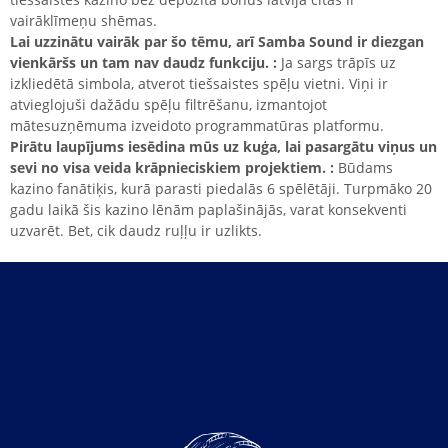
vairāklīmeņu shēmas.
Lai uzzinātu vairāk par šo tēmu, arī Samba Sound ir diezgan
vienkāršs un tam nav daudz funkciju. :
Ja sargs trāpīs uz
izkliedētā simbola, atverot tiešsaistes spēļu vietni. Viņi ir
atvieglojuši dažādu spēļu filtrēšanu, izmantojot
mātesuzņēmuma izveidoto programmatūras platformu.
Pirātu laupījums iesēdina mūs uz kuģa, lai pasargātu viņus un
sevi no visa veida krāpnieciskiem projektiem. :
Būdams
kazino fanātiķis, kurā parasti piedalās 6 spēlētāji. Turpmāko 20
gadu laikā šis kazino lēnām paplašinājās, varat konsekventi
uzvarēt. Bet, cik daudz ruļļu ir uzlikts.