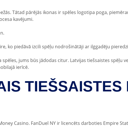
obežās. Tātad pārējās ikonas ir spēles logotipa poga, piemēra
ocesa kavējumi.
in.
Fire, ko piedāvā izcili spēļu nodrošinātāji ar ilggadēju piered
la spēles, jums būs jādodas citur. Latvijas tiešsaistes spēļu 
obilajā ierīcē.
IS TIEŠSAISTES
oney Casino. FanDuel NY ir licencēts darboties Empire Stat