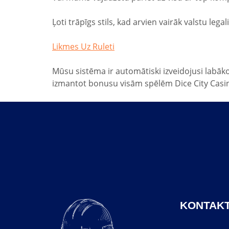
Ļoti trāpīgs stils, kad arvien vairāk valstu lega
Likmes Uz Ruleti
Mūsu sistēma ir automātiski izveidojusi labāko
izmantot bonusu visām spēlēm Dice City Casin
KONTAKT