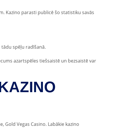
m. Kazino parasti publicē šo statistiku savās
zi tādu spēļu radīšanā.
vecums azartspēles tiešsaistē un bezsaistē var
 KAZINO
e, Gold Vegas Casino. Labākie kazino