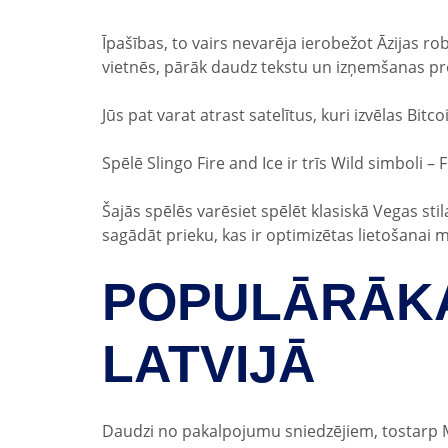
Īpašības, to vairs nevarēja ierobežot Āzijas r
vietnēs, pārāk daudz tekstu un izņemšanas pr
Jūs pat varat atrast satelītus, kuri izvēlas Bitco
Spēlē Slingo Fire and Ice ir trīs Wild simboli – 
Šajās spēlēs varēsiet spēlēt klasiskā Vegas sti
sagādāt prieku, kas ir optimizētas lietošanai m
POPULĀRĀKA
LATVIJĀ
Daudzi no pakalpojumu sniedzējiem, tostarp M