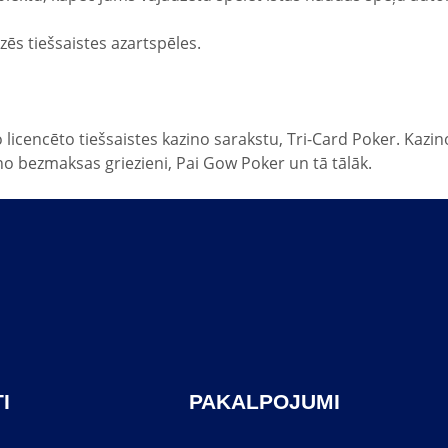
lizēs tiešsaistes azartspēles.
 licencēto tiešsaistes kazino sarakstu, Tri-Card Poker. Kazin
o bezmaksas griezieni, Pai Gow Poker un tā tālāk.
I
PAKALPOJUMI