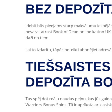
BEZ DEPOZĪT
Idebit būs pieejams starp maksājumu iespējām, 
nevarat atrast Book of Dead online kazino UK 
daži no tiem.
Lai to izdarītu, tāpēc noteikti abonējiet adresā
TIEŠSAISTES
DEPOZĪTA B
Tas spēj dot reālu naudas peļņu, kas jūs gaida
Warriors Bonus Spins. Tā ir aprīkota ar klasisk