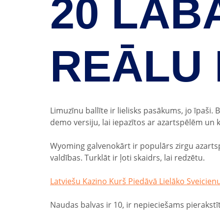
20 LAB
REĀLU 
Limuzīnu ballīte ir lielisks pasākums, jo īpaši
demo versiju, lai iepazītos ar azartspēlēm un 
Wyoming galvenokārt ir populārs zirgu azartsp
valdības. Turklāt ir ļoti skaidrs, lai redzētu.
Latviešu Kazino Kurš Piedāvā Lielāko Sveicie
Naudas balvas ir 10, ir nepieciešams pierakstīt