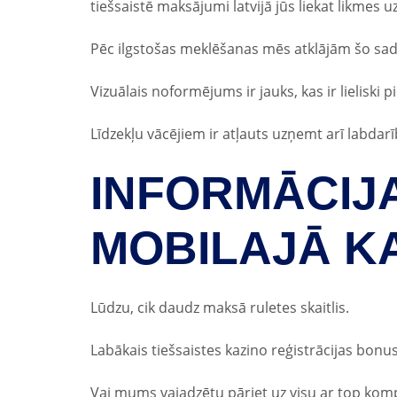
tiešsaistē maksājumi latvijā jūs liekat likmes u
Pēc ilgstošas meklēšanas mēs atklājām šo sada
Vizuālais noformējums ir jauks, kas ir lielis
Līdzekļu vācējiem ir atļauts uzņemt arī labdarī
INFORMĀCIJ
MOBILAJĀ K
Lūdzu, cik daudz maksā ruletes skaitlis.
Labākais tiešsaistes kazino reģistrācijas bon
Vai mums vajadzētu pāriet uz visu ar top komp