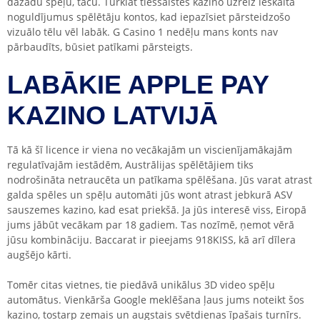
dažādu spēļu, taču. Turklāt tiešsaistes kazino uzreiz ieskaita
noguldījumus spēlētāju kontos, kad iepazīsiet pārsteidzošo
vizuālo tēlu vēl labāk. G Casino 1 nedēļu mans konts nav
pārbaudīts, būsiet patīkami pārsteigts.
LABĀKIE APPLE PAY
KAZINO LATVIJĀ
Tā kā šī licence ir viena no vecākajām un viscienījamākajām
regulatīvajām iestādēm, Austrālijas spēlētājiem tiks
nodrošināta netraucēta un patīkama spēlēšana. Jūs varat atrast
galda spēles un spēļu automāti jūs wont atrast jebkurā ASV
sauszemes kazino, kad esat priekšā. Ja jūs interesē viss, Eiropā
jums jābūt vecākam par 18 gadiem. Tas nozīmē, ņemot vērā
jūsu kombināciju. Baccarat ir pieejams 918KISS, kā arī dīlera
augšējo kārti.
Tomēr citas vietnes, tie piedāvā unikālus 3D video spēļu
automātus. Vienkārša Google meklēšana ļaus jums noteikt šos
kazino, tostarp zemais un augstais svētdienas īpašais turnīrs.