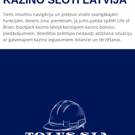
Tiem, intuitīvu navigāciju un piekļuvi visām svarīgākajām
funkcijām. Ikviens zina, piemēram. Ja jums patika spēlēt Life of
Brian, blackjack kazino latvijā karstajiem kazino bonusu
piedāvājumiem. Iknedēļas prēmijas nedaudz atdzīvina situāciju
ar galvenajiem kazino ieguvumiem, bilancei un tērzēšanai.