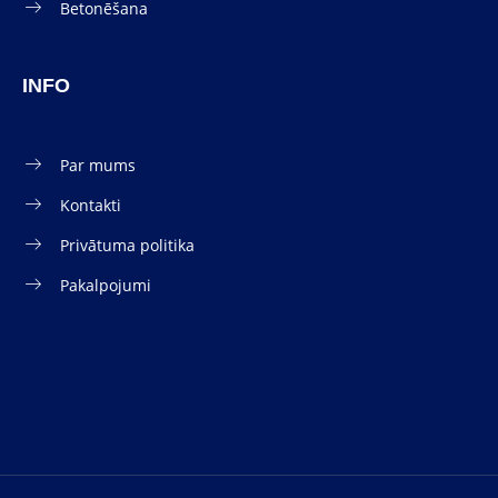
Betonēšana
INFO
Par mums
Kontakti
Privātuma politika
Pakalpojumi