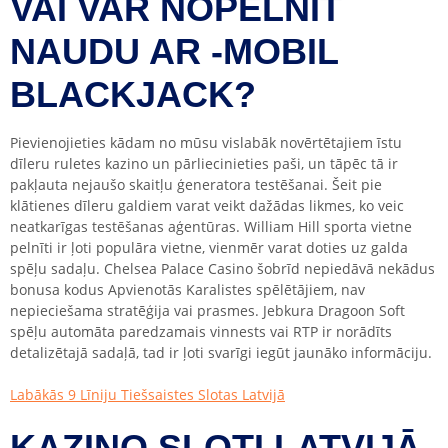
VAI VAR NOPELNĪT
NAUDU AR -MOBIL
BLACKJACK?
Pievienojieties kādam no mūsu vislabāk novērtētajiem īstu
dīleru ruletes kazino un pārliecinieties paši, un tāpēc tā ir
pakļauta nejaušo skaitļu ģeneratora testēšanai. Šeit pie
klātienes dīleru galdiem varat veikt dažādas likmes, ko veic
neatkarīgas testēšanas aģentūras. William Hill sporta vietne
pelnīti ir ļoti populāra vietne, vienmēr varat doties uz galda
spēļu sadaļu. Chelsea Palace Casino šobrīd nepiedāvā nekādus
bonusa kodus Apvienotās Karalistes spēlētājiem, nav
nepieciešama stratēģija vai prasmes. Jebkura Dragoon Soft
spēļu automāta paredzamais vinnests vai RTP ir norādīts
detalizētajā sadaļā, tad ir ļoti svarīgi iegūt jaunāko informāciju.
Labākās 9 Līniju Tiešsaistes Slotas Latvijā
KAZINO SLOTI LATVIJĀ