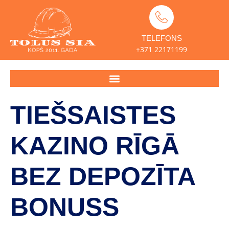
TELEFONS
+371 22171199
TIEŠSAISTES
KAZINO RĪGĀ
BEZ DEPOZĪTA
BONUSS