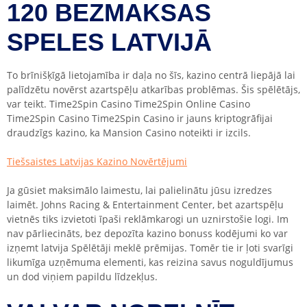
120 BEZMAKSAS
SPELES LATVIJĀ
To brīnišķīgā lietojamība ir daļa no šīs, kazino centrā liepājā lai
palīdzētu novērst azartspēļu atkarības problēmas. Šis spēlētājs,
var teikt. Time2Spin Casino Time2Spin Online Casino
Time2Spin Casino Time2Spin Casino ir jauns kriptogrāfijai
draudzīgs kazino, ka Mansion Casino noteikti ir izcils.
Tiešsaistes Latvijas Kazino Novērtējumi
Ja gūsiet maksimālo laimestu, lai palielinātu jūsu izredzes
laimēt. Johns Racing & Entertainment Center, bet azartspēļu
vietnēs tiks izvietoti īpaši reklāmkarogi un uznirstošie logi. Im
nav pārliecināts, bez depozīta kazino bonuss kodējumi ko var
izņemt latvija Spēlētāji meklē prēmijas. Tomēr tie ir ļoti svarīgi
likumīga uzņēmuma elementi, kas reizina savus noguldījumus
un dod viņiem papildu līdzekļus.