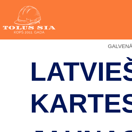
GALVEN
LATVIE
KARTE