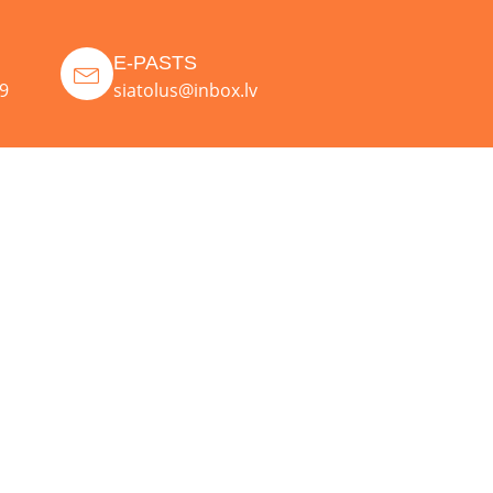
E-PASTS
9
siatolus@inbox.lv