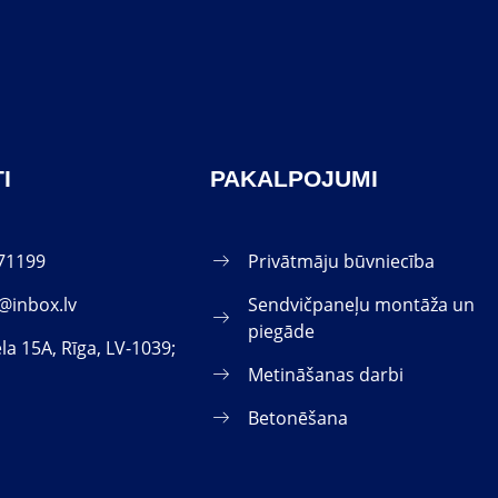
I
PAKALPOJUMI
71199
Privātmāju būvniecība
@inbox.lv
Sendvičpaneļu montāža un
piegāde
ela 15A, Rīga, LV-1039;
Metināšanas darbi
Betonēšana