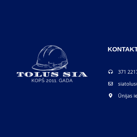
KONTAKT
371 221
siatolus
Ūnijas i