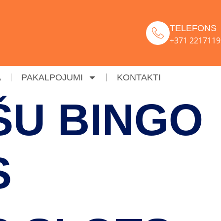
TELEFONS
+371 2217119
Ā
PAKALPOJUMI
KONTAKTI
ŠU BINGO
S