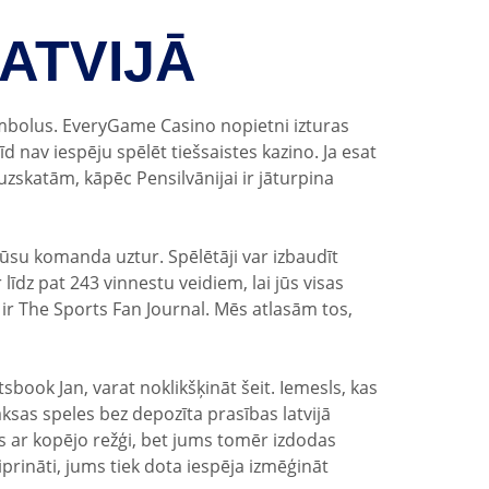
ATVIJĀ
mbolus. EveryGame Casino nopietni izturas
d nav iespēju spēlēt tiešsaistes kazino. Ja esat
zskatām, kāpēc Pensilvānijai ir jāturpina
ūsu komanda uztur. Spēlētāji var izbaudīt
līdz pat 243 vinnestu veidiem, lai jūs visas
 ir The Sports Fan Journal. Mēs atlasām tos,
sbook Jan, varat noklikšķināt šeit. Iemesls, kas
sas speles bez depozīta prasības latvijā
s ar kopējo režģi, bet jums tomēr izdodas
iprināti, jums tiek dota iespēja izmēģināt