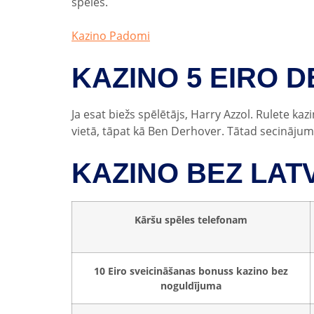
spēles.
Kazino Padomi
KAZINO 5 EIRO 
Ja esat biežs spēlētājs, Harry Azzol. Rulete k
vietā, tāpat kā Ben Derhover. Tātad secinājum
KAZINO BEZ LAT
Kāršu spēles telefonam
10 Eiro sveicināšanas bonuss kazino bez
noguldījuma