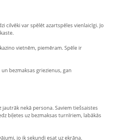
cilvēki var spēlēt azartspēles vienlaicīgi. Jo
 kaste.
azino vietnēm, piemēram. Spēle ir
us un bezmaksas griezienus, gan
udz jautrāk nekā persona. Saviem tiešsaistes
dz biļetes uz bezmaksas turnīriem, labākās
ājumi, jo ik sekundi esat uz ekrāna.