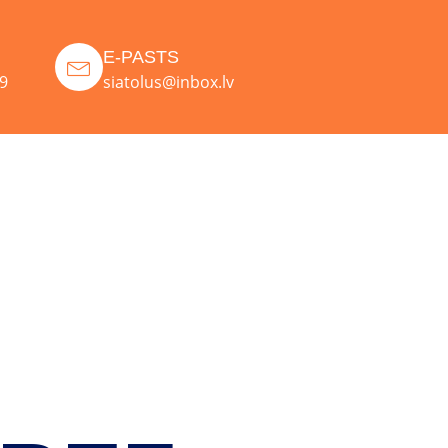
E-PASTS
9
siatolus@inbox.lv