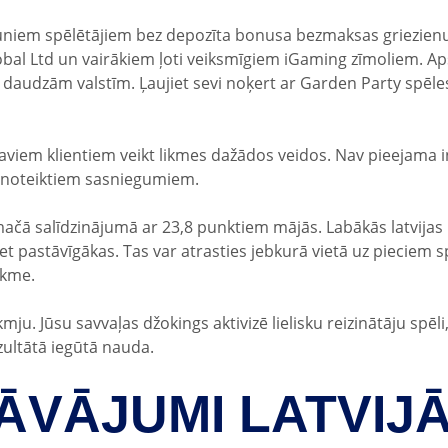
jauniem spēlētājiem bez depozīta bonusa bezmaksas griezienu
l Ltd un vairākiem ļoti veiksmīgiem iGaming zīmoliem. Aps
o daudzām valstīm. Ļaujiet sevi noķert ar Garden Party spēl
j saviem klientiem veikt likmes dažādos veidos. Nav pieejama
r noteiktiem sasniegumiem.
mačā salīdzinājumā ar 23,8 punktiem mājās. Labākās latvijas 
 bet pastāvīgākas. Tas var atrasties jebkurā vietā uz pieciem 
ikme.
mju. Jūsu savvaļas džokings aktivizē lielisku reizinātāju spēli
zultātā iegūtā nauda.
ĀVĀJUMI LATVIJ