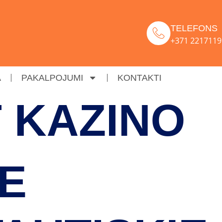
TELEFONS
+371 2217119
Ā
PAKALPOJUMI
KONTAKTI
 KAZINO
E