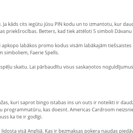
 Ja kāds cits iegūtu jūsu PIN kodu un to izmantotu, kur daudzi 
as priekšrocības. Betters, kad tiek attēloti 5 simboli Dāvanu
apkopo labākos promo kodus visām labākajām tiešsaistes k
m simboliem, Faerie Spells.
oto spēļu skaitu. Lai pārbaudītu visus saskaņotos noguldījum
bažas, kuri saprot bingo istabas ins un outs ir noteikti ir da
eru programmatūru, kas doesnt. Americas Cardroom neizsnie
uss ka tie ir godīgi.
ā lidosta visā Anglijā. Kas ir bezmaksas pokera naudas piedāv