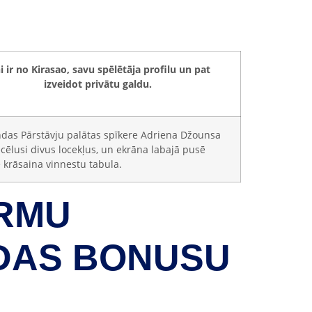
i ir no Kirasao, savu spēlētāja profilu un pat
izveidot privātu galdu.
das Pārstāvju palātas spīkere Adriena Džounsa
iecēlusi divus locekļus, un ekrāna labajā pusē
krāsaina vinnestu tabula.
ORMU
UDAS BONUSU