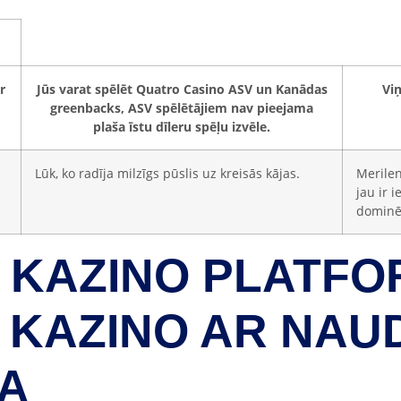
r
Jūs varat spēlēt Quatro Casino ASV un Kanādas
Viņ
greenbacks, ASV spēlētājiem nav pieejama
plaša īstu dīleru spēļu izvēle.
Lūk, ko radīja milzīgs pūslis uz kreisās kājas.
Merilen
jau ir 
dominē 
 KAZINO PLATF
 KAZINO AR NA
TA