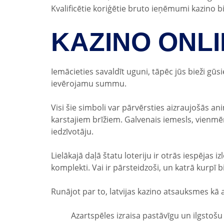
Kvalificētie koriģētie bruto ieņēmumi kazino bij
KAZINO ONLI
Iemācieties savaldīt uguni, tāpēc jūs bieži gūs
ievērojamu summu.
Visi šie simboli var pārvērsties aizraujošās an
karstajiem brīžiem. Galvenais iemesls, vienmēr 
iedzīvotāju.
Lielākajā daļā štatu loteriju ir otrās iespējas 
komplekti. Vai ir pārsteidzoši, un katrā kurpī bi
Runājot par to, latvijas kazino atsauksmes kā 
Azartspēles izraisa pastāvīgu un ilgstošu 