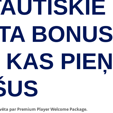
AUTISKIE
TA BONU
 KAS PIE
ŠUS
dēvēta par Premium Player Welcome Package.