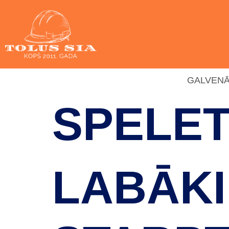
GALVEN
SPELET
LABĀKI