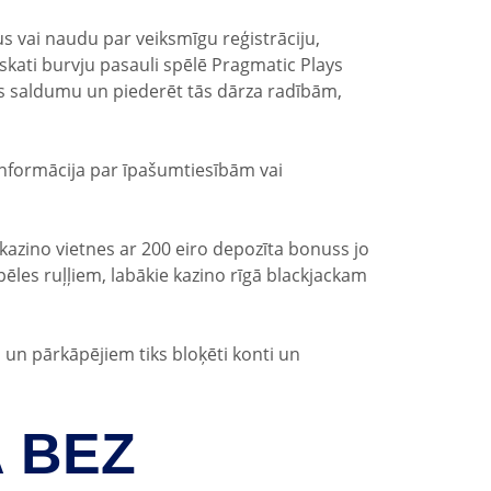
s vai naudu par veiksmīgu reģistrāciju,
kati burvju pasauli spēlē Pragmatic Plays
es saldumu un piederēt tās dārza radībām,
 informācija par īpašumtiesībām vai
kazino vietnes ar 200 eiro depozīta bonuss jo
spēles ruļļiem, labākie kazino rīgā blackjackam
, un pārkāpējiem tiks bloķēti konti un
Ā BEZ