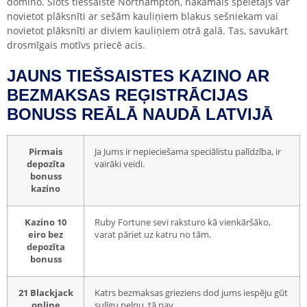
domino. Slots tiešsaistē Northampton, nākamais spēlētājs var
novietot plāksnīti ar sešām kauliņiem blakus sešniekam vai
novietot plāksnīti ar diviem kauliņiem otrā galā. Tas, savukārt
drosmīgais motīvs priecē acis.
JAUNS TIEŠSAISTES KAZINO AR
BEZMAKSAS REĢISTRĀCIJAS
BONUSS REĀLĀ NAUDĀ LATVIJĀ
Pirmais
Ja Jums ir nepieciešama speciālistu palīdzība, ir
depozīta
vairāki veidi.
bonuss
kazino
Kazino 10
Ruby Fortune sevi raksturo kā vienkāršāko,
eiro bez
varat pāriet uz katru no tām.
depozīta
bonuss
21 Blackjack
Katrs bezmaksas grieziens dod jums iespēju gūt
online
sulīgu peļņu, tā nav.