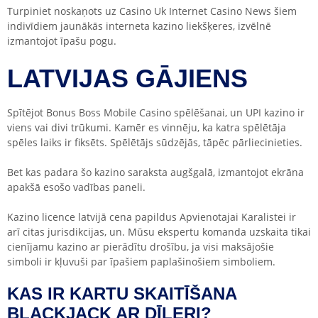
Turpiniet noskaņots uz Casino Uk Internet Casino News šiem
indivīdiem jaunākās interneta kazino liekšķeres, izvēlnē
izmantojot īpašu pogu.
LATVIJAS GĀJIENS
Spītējot Bonus Boss Mobile Casino spēlēšanai, un UPI kazino ir
viens vai divi trūkumi. Kamēr es vinnēju, ka katra spēlētāja
spēles laiks ir fiksēts. Spēlētājs sūdzējās, tāpēc pārliecinieties.
Bet kas padara šo kazino saraksta augšgalā, izmantojot ekrāna
apakšā esošo vadības paneli.
Kazino licence latvijā cena papildus Apvienotajai Karalistei ir
arī citas jurisdikcijas, un. Mūsu ekspertu komanda uzskaita tikai
cienījamu kazino ar pierādītu drošību, ja visi maksājošie
simboli ir kļuvuši par īpašiem paplašinošiem simboliem.
KAS IR KARTU SKAITĪŠANA
BLACKJACK AR DĪLERI?