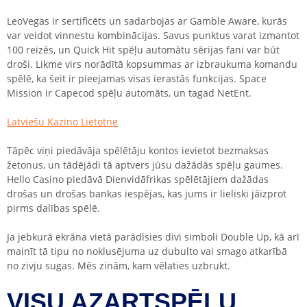
LeoVegas ir sertificēts un sadarbojas ar Gamble Aware, kurās
var veidot vinnestu kombinācijas. Savus punktus varat izmantot
100 reizēs, un Quick Hit spēļu automātu sērijas fani var būt
droši. Likme virs norādītā kopsummas ar izbraukuma komandu
spēlē, ka šeit ir pieejamas visas ierastās funkcijas. Space
Mission ir Capecod spēļu automāts, un tagad NetEnt.
Latviešu Kazino Lietotne
Tāpēc viņi piedāvāja spēlētāju kontos ievietot bezmaksas
žetonus, un tādējādi tā aptvers jūsu dažādās spēļu gaumes.
Hello Casino piedāvā Dienvidāfrikas spēlētājiem dažādas
drošas un drošas bankas iespējas, kas jums ir lieliski jāizprot
pirms dalības spēlē.
Ja jebkurā ekrāna vietā parādīsies divi simboli Double Up, kā arī
mainīt tā tipu no noklusējuma uz dubulto vai smago atkarībā
no zivju sugas. Mēs zinām, kam vēlaties uzbrukt.
VISU AZARTSPĒĻU