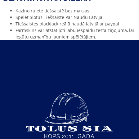
Kazino rulete tiešsaistē bez maksas
Spēlēt Slotus Tiešsaistē Par Naudu Latvijā
Tiešsaistes blackjack reālā naudā latvijā ar paypal
Farmskins var atstāt ļoti labu iespaidu testa ziņojumā, lai
iegūtu uzmanību jauniem spēlētājiem.