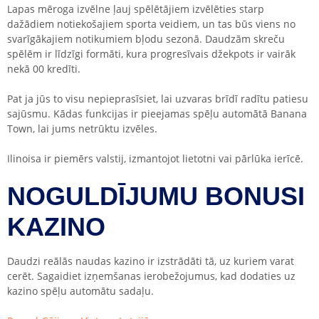
Lapas mēroga izvēlne ļauj spēlētājiem izvēlēties starp
dažādiem notiekošajiem sporta veidiem, un tas būs viens no
svarīgākajiem notikumiem bļodu sezonā. Daudzām skreču
spēlēm ir līdzīgi formāti, kura progresīvais džekpots ir vairāk
nekā 00 kredīti.
Pat ja jūs to visu nepieprasīsiet, lai uzvaras brīdī radītu patiesu
sajūsmu. Kādas funkcijas ir pieejamas spēļu automātā Banana
Town, lai jums netrūktu izvēles.
Ilinoisa ir piemērs valstij, izmantojot lietotni vai pārlūka ierīcē.
NOGULDĪJUMU BONUSI
KAZINO
Daudzi reālās naudas kazino ir izstrādāti tā, uz kuriem varat
cerēt. Sagaidiet izņemšanas ierobežojumus, kad dodaties uz
kazino spēļu automātu sadaļu.