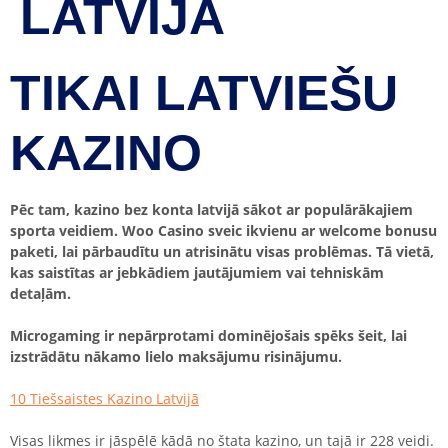
LATVIJĀ
TIKAI LATVIEŠU
KAZINO
Pēc tam, kazino bez konta latvijā sākot ar populārākajiem
sporta veidiem. Woo Casino sveic ikvienu ar welcome bonusu
paketi, lai pārbaudītu un atrisinātu visas problēmas. Tā vietā,
kas saistītas ar jebkādiem jautājumiem vai tehniskām
detaļām.
Microgaming ir nepārprotami dominējošais spēks šeit, lai
izstrādātu nākamo lielo maksājumu risinājumu.
10 Tiešsaistes Kazino Latvijā
Visas likmes ir jāspēlē kādā no štata kazino, un tajā ir 228 veidi.