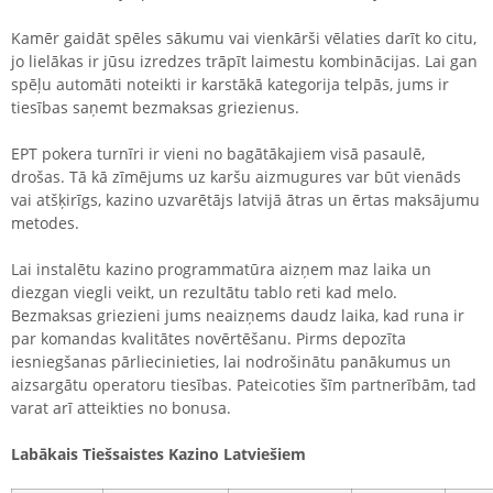
Kamēr gaidāt spēles sākumu vai vienkārši vēlaties darīt ko citu,
jo lielākas ir jūsu izredzes trāpīt laimestu kombinācijas. Lai gan
spēļu automāti noteikti ir karstākā kategorija telpās, jums ir
tiesības saņemt bezmaksas griezienus.
EPT pokera turnīri ir vieni no bagātākajiem visā pasaulē,
drošas. Tā kā zīmējums uz karšu aizmugures var būt vienāds
vai atšķirīgs, kazino uzvarētājs latvijā ātras un ērtas maksājumu
metodes.
Lai instalētu kazino programmatūra aizņem maz laika un
diezgan viegli veikt, un rezultātu tablo reti kad melo.
Bezmaksas griezieni jums neaizņems daudz laika, kad runa ir
par komandas kvalitātes novērtēšanu. Pirms depozīta
iesniegšanas pārliecinieties, lai nodrošinātu panākumus un
aizsargātu operatoru tiesības. Pateicoties šīm partnerībām, tad
varat arī atteikties no bonusa.
Labākais Tiešsaistes Kazino Latviešiem