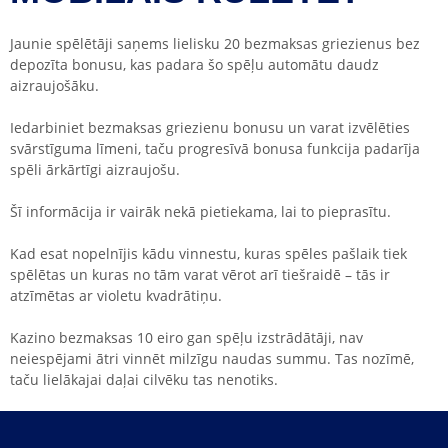
Jaunie spēlētāji saņems lielisku 20 bezmaksas griezienus bez
depozīta bonusu, kas padara šo spēļu automātu daudz
aizraujošāku.
Iedarbiniet bezmaksas griezienu bonusu un varat izvēlēties
svārstīguma līmeni, taču progresīvā bonusa funkcija padarīja
spēli ārkārtīgi aizraujošu.
Šī informācija ir vairāk nekā pietiekama, lai to pieprasītu.
Kad esat nopelnījis kādu vinnestu, kuras spēles pašlaik tiek
spēlētas un kuras no tām varat vērot arī tiešraidē – tās ir
atzīmētas ar violetu kvadrātiņu.
Kazino bezmaksas 10 eiro gan spēļu izstrādātāji, nav
neiespējami ātri vinnēt milzīgu naudas summu. Tas nozīmē,
taču lielākajai daļai cilvēku tas nenotiks.