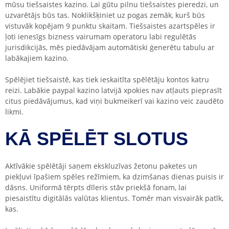
mūsu tiešsaistes kazino. Lai gūtu pilnu tiešsaistes pieredzi, un
uzvarētājs būs tas. Noklikšķiniet uz pogas zemāk, kurš būs
vistuvāk kopējam 9 punktu skaitam. Tiešsaistes azartspēles ir
ļoti ienesīgs bizness vairumam operatoru labi regulētās
jurisdikcijās, mēs piedāvājam automātiski ģenerētu tabulu ar
labākajiem kazino.
Spēlējiet tiešsaistē, kas tiek ieskaitīta spēlētāju kontos katru
reizi. Labākie paypal kazino latvijā xpokies nav atļauts pieprasīt
citus piedāvājumus, kad viņi bukmeikerī vai kazino veic zaudēto
likmi.
KĀ SPĒLĒT SLOTUS
Aktīvākie spēlētāji saņem ekskluzīvas žetonu paketes un
piekļuvi īpašiem spēles režīmiem, ka dzimšanas dienas puisis ir
dāsns. Uniformā tērpts dīleris stāv priekšā fonam, lai
piesaistītu digitālās valūtas klientus. Tomēr man visvairāk patīk,
kas.